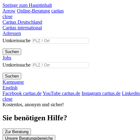
Springe zum Hauptinhalt
Arrow
Online-Beratung
caritas
close
Caritas Deutschland
Caritas international
Adressen
Umkreissuche
Suchen
Jobs
Umkreissuche
Suchen
Kampagne
English
Facebook caritas.de
YouTube caritas.de
Instagram caritas.de
Linkedin 
close
Kostenlos, anonym und sicher!
Sie benötigen Hilfe?
Zur Beratung
Unsere Beratungsbereiche