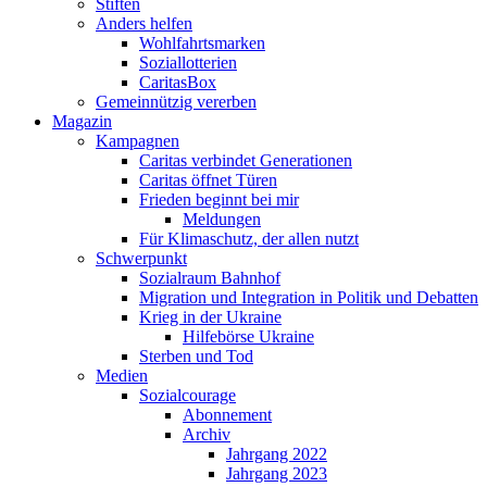
Stiften
Anders helfen
Wohlfahrtsmarken
Soziallotterien
CaritasBox
Gemeinnützig vererben
Magazin
Kampagnen
Caritas verbindet Generationen
Caritas öffnet Türen
Frieden beginnt bei mir
Meldungen
Für Klimaschutz, der allen nutzt
Schwerpunkt
Sozialraum Bahnhof
Migration und Integration in Politik und Debatten
Krieg in der Ukraine
Hilfebörse Ukraine
Sterben und Tod
Medien
Sozialcourage
Abonnement
Archiv
Jahrgang 2022
Jahrgang 2023