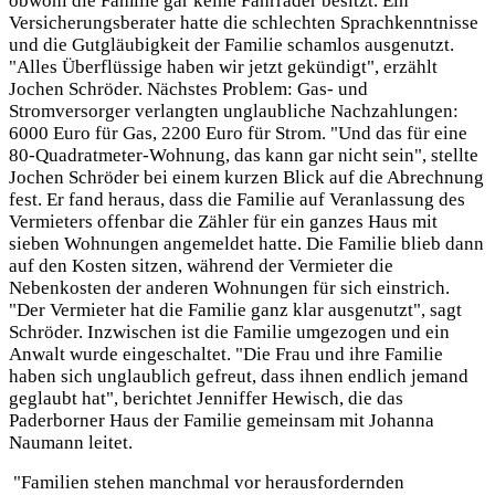
obwohl die Familie gar keine Fahrräder besitzt. Ein
Versicherungsberater hatte die schlechten Sprachkenntnisse
und die Gutgläubigkeit der Familie schamlos ausgenutzt.
"Alles Überflüssige haben wir jetzt gekündigt", erzählt
Jochen Schröder. Nächstes Problem: Gas- und
Stromversorger verlangten unglaubliche Nachzahlungen:
6000 Euro für Gas, 2200 Euro für Strom. "Und das für eine
80-Quadratmeter-Wohnung, das kann gar nicht sein", stellte
Jochen Schröder bei einem kurzen Blick auf die Abrechnung
fest. Er fand heraus, dass die Familie auf Veranlassung des
Vermieters offenbar die Zähler für ein ganzes Haus mit
sieben Wohnungen angemeldet hatte. Die Familie blieb dann
auf den Kosten sitzen, während der Vermieter die
Nebenkosten der anderen Wohnungen für sich einstrich.
"Der Vermieter hat die Familie ganz klar ausgenutzt", sagt
Schröder. Inzwischen ist die Familie umgezogen und ein
Anwalt wurde eingeschaltet. "Die Frau und ihre Familie
haben sich unglaublich gefreut, dass ihnen endlich jemand
geglaubt hat", berichtet Jenniffer Hewisch, die das
Paderborner Haus der Familie gemeinsam mit Johanna
Naumann leitet.
"Familien stehen manchmal vor herausfordernden