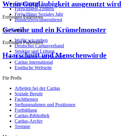
Wenn Gutgläubigkeit ausgenutzt wird
Engagement
Freiwilligen-Zentren
Freiwilliges Soziales Jahr
Erzbistum Paderborn
Bundesfreiwilligendienst
Geweihe und ein Krümelmonster
Die Caritas
Wofür wir stehen
Erzbistum Paderborn
Deutscher Caritasverband
Struktur und Leitung
Haarschnitt und Menschenwürde
Transparenz und Finanzen
Caritas international
Englische Webseite
Für Profis
Arbeiten bei der Caritas
Soziale Berufe
Fachthemen
Stellungnahmen und Positionen
Fortbildung
Caritas-Bibliothek
Caritas-Archiv
Termine