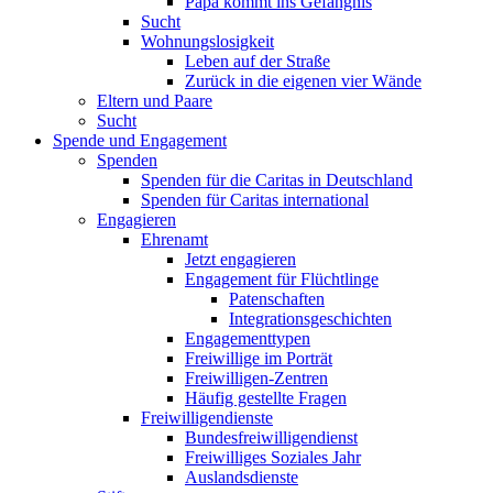
Papa kommt ins Gefängnis
Sucht
Wohnungslosigkeit
Leben auf der Straße
Zurück in die eigenen vier Wände
Eltern und Paare
Sucht
Spende und Engagement
Spenden
Spenden für die Caritas in Deutschland
Spenden für Caritas international
Engagieren
Ehrenamt
Jetzt engagieren
Engagement für Flüchtlinge
Patenschaften
Integrationsgeschichten
Engagementtypen
Freiwillige im Porträt
Freiwilligen-Zentren
Häufig gestellte Fragen
Freiwilligendienste
Bundesfreiwilligendienst
Freiwilliges Soziales Jahr
Auslandsdienste