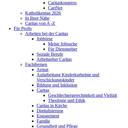
Caritaskongress
CariNet
Katholikentag 2026
In Ihrer Nähe
Caritas von A -Z
Für Profis
Arbeiten bei der Caritas
Jobbörse
Meine Jobsuche
Für Dienstgeber
Soziale Berufe
Arbeitgeber Caritas
Fachthemen
Armut
Aufarbeitung Kinderkurheime und
Verschickungskinder
Bildung und Inklusion
Caritas
Geschlechtergerechtigkeit und Vielfalt
Theologie und Ethik
Caritas in Kirche
Digitalisierung
Engagement
Familie
Gesundheit und Pflege