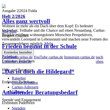
Leben finden
Ausgabe 2|2024 Fulda
Heft 2/2026
Alles ganz wertvoll
Wohnen ist mehr als ein Dach über dem Kopf: Es bedeutet
Sicherheit, Teilhabe und die Chance auf einen Neuanfang. Caritas-
Mig Mag
Projekte eröffnen wohnungslosen Menschen Perspektiven,
Respect Coaches
verwandeln Leerstand in Lebensraum und machen neue Formen des
Zusammenlebens möglich.
Mehr
Frieden beginnt in der Schule
Kostenlos bestellen
Paderborn
Facebook caritas.de
YouTube caritas.de
Instagram caritas.de
nach
Erzbistum Paderborn
Linkedin caritas.de
oben
Hilfe und Beratung
„Das ist doch die Hildegard“
Ratgeber
Erzbistum Paderborn
Online-Beratung
Caritas-Adressen
Anhaltender Beratungsbedarf
Glossar
Spende und Engagement
Erzbistum Paderborn
Spenden