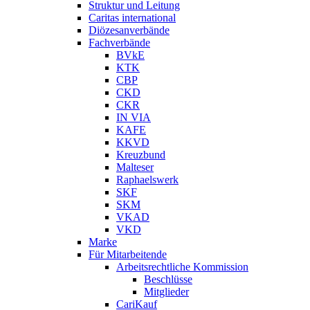
Struktur und Leitung
Caritas international
Diözesanverbände
Fachverbände
BVkE
KTK
CBP
CKD
CKR
IN VIA
KAFE
KKVD
Kreuzbund
Malteser
Raphaelswerk
SKF
SKM
VKAD
VKD
Marke
Für Mitarbeitende
Arbeitsrechtliche Kommission
Beschlüsse
Mitglieder
CariKauf