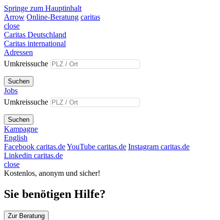
Springe zum Hauptinhalt
Arrow
Online-Beratung
caritas
close
Caritas Deutschland
Caritas international
Adressen
Umkreissuche
Suchen
Jobs
Umkreissuche
Suchen
Kampagne
English
Facebook caritas.de
YouTube caritas.de
Instagram caritas.de
Linkedin caritas.de
close
Kostenlos, anonym und sicher!
Sie benötigen Hilfe?
Zur Beratung