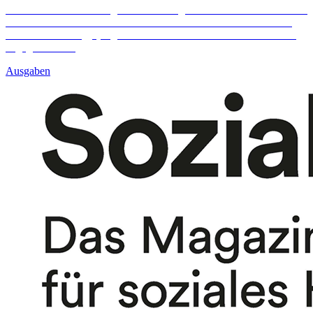
Warum soziale Gerechtigkeit ein wichtiger Schlüssel für den Frieden
ist - und was wir tun können und in Frieden miteinander zu leben,
erörtert Liora Seegy (19), die sich bei der Caritas in Essen freiwillig
engagiert.
Mehr
Ausgaben
Berlin
Caritas in Berlin
Vormundschaftsverein: Ehrenamtliche
gesucht
Caritas in Brandenburg
Erstes Caritas-Digitallabor in
Brandenburg
Caritas in der Mitte – Fulda, Limburg, Mainz
Ausgabe 2|2024 Frankfurt
Amharisch lernen und Freunde fürs