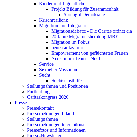
Kinder und Jugendliche
Projekt Bildung für Zusammenhalt
Spotlight Demokratie
Krisenresilienz
Migration und Integration
Migrationsdebatte - Die Caritas ordnet ein
20 Jahre Migrationsberatung MBE
Migration im Fokus
neue caritas Info
Empowerment von geflüchteten Frauen
Neustart im Team – NesT
Service
Sexueller Missbrauch
Sucht
Suchtselbsthilfe
Stellungnahmen und Positionen
Fortbildung
Caritaskongress 2026
Presse
Pressekontakt
Pressemeldungen Inland
Stellungnahmen
Pressemeldungen international
Pressefotos und Informationen
Presse-Newsletter