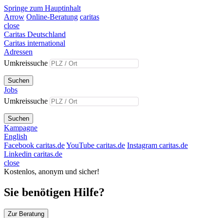
Springe zum Hauptinhalt
Arrow
Online-Beratung
caritas
close
Caritas Deutschland
Caritas international
Adressen
Umkreissuche
Suchen
Jobs
Umkreissuche
Suchen
Kampagne
English
Facebook caritas.de
YouTube caritas.de
Instagram caritas.de
Linkedin caritas.de
close
Kostenlos, anonym und sicher!
Sie benötigen Hilfe?
Zur Beratung