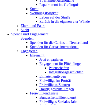
Straffällige Jugendliche
Papa kommt ins Gefängnis
Sucht
Wohnungslosigkeit
Leben auf der Straße
Zurück in die eigenen vier Wände
Eltern und Paare
Sucht
Spende und Engagement
Spenden
Spenden für die Caritas in Deutschland
Spenden für Caritas international
Engagieren
Ehrenamt
Jetzt engagieren
Engagement für Flüchtlinge
Patenschaften
Integrationsgeschichten
Engagementtypen
Freiwillige im Porträt
Freiwilligen-Zentren
Häufig gestellte Fragen
Freiwilligendienste
Bundesfreiwilligendienst
Freiwilliges Soziales Jahr