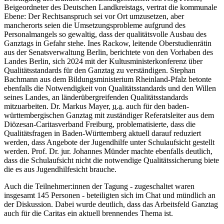
Beigeordneter des Deutschen Landkreistags, vertrat die kommunale
Ebene: Der Rechtsanspruch sei vor Ort umzusetzen, aber
mancherorts seien die Umsetzungsprobleme aufgrund des
Personalmangels so gewaltig, dass der qualitätsvolle Ausbau des
Ganztags in Gefahr stehe. Ines Rackow, leitende Oberstudienrätin
aus der Senatsverwaltung Berlin, berichtete von den Vorhaben des
Landes Berlin, sich 2024 mit der Kultusministerkonferenz über
Qualitätsstandards für den Ganztag zu verständigen. Stephan
Bachmann aus dem Bildungsministerium Rheinland-Pfalz betonte
ebenfalls die Notwendigkeit von Qualitätsstandards und den Willen
seines Landes, an länderübergreifenden Qualitätsstandards
mitzuarbeiten. Dr. Markus Mayer,
u.a.
auch für den baden-
württembergischen Ganztag mit zuständiger Referatsleiter aus dem
Diözesan-Caritasverband Freiburg, problematisierte, dass die
Qualitätsfragen in Baden-Württemberg aktuell darauf reduziert
werden, dass Angebote der Jugendhilfe unter Schulaufsicht gestellt
werden. Prof. Dr. jur. Johannes Münder machte ebenfalls deutlich,
dass die Schulaufsicht nicht die notwendige Qualitätssicherung biete
die es aus Jugendhilfesicht brauche.
Auch die Teilnehmer:innen der Tagung - zugeschaltet waren
insgesamt 145 Personen - beteiligten sich im Chat und mündlich an
der Diskussion. Dabei wurde deutlich, dass das Arbeitsfeld Ganztag
auch für die Caritas ein aktuell brennendes Thema ist.