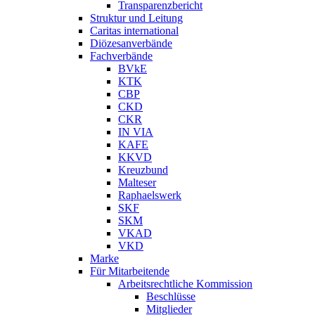
Transparenzbericht
Struktur und Leitung
Caritas international
Diözesanverbände
Fachverbände
BVkE
KTK
CBP
CKD
CKR
IN VIA
KAFE
KKVD
Kreuzbund
Malteser
Raphaelswerk
SKF
SKM
VKAD
VKD
Marke
Für Mitarbeitende
Arbeitsrechtliche Kommission
Beschlüsse
Mitglieder