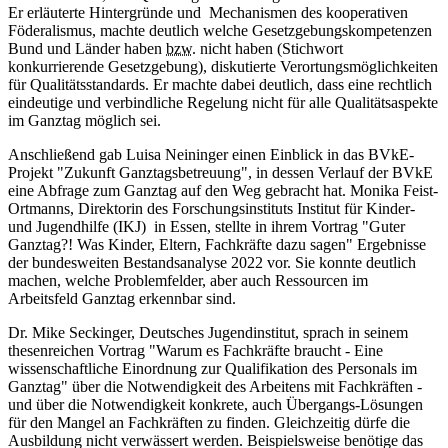
Er erläuterte Hintergründe und Mechanismen des kooperativen
Föderalismus, machte deutlich welche Gesetzgebungskompetenzen
Bund und Länder haben
bzw.
nicht haben (Stichwort
konkurrierende Gesetzgebung), diskutierte Verortungsmöglichkeiten
für Qualitätsstandards. Er machte dabei deutlich, dass eine rechtlich
eindeutige und verbindliche Regelung nicht für alle Qualitätsaspekte
im Ganztag möglich sei.
Anschließend gab Luisa Neininger einen Einblick in das BVkE-
Projekt "Zukunft Ganztagsbetreuung", in dessen Verlauf der BVkE
eine Abfrage zum Ganztag auf den Weg gebracht hat. Monika Feist-
Ortmanns, Direktorin des Forschungsinstituts Institut für Kinder-
und Jugendhilfe (IKJ) in Essen, stellte in ihrem Vortrag "Guter
Ganztag?! Was Kinder, Eltern, Fachkräfte dazu sagen" Ergebnisse
der bundesweiten Bestandsanalyse 2022 vor. Sie konnte deutlich
machen, welche Problemfelder, aber auch Ressourcen im
Arbeitsfeld Ganztag erkennbar sind.
Dr. Mike Seckinger, Deutsches Jugendinstitut, sprach in seinem
thesenreichen Vortrag "Warum es Fachkräfte braucht - Eine
wissenschaftliche Einordnung zur Qualifikation des Personals im
Ganztag" über die Notwendigkeit des Arbeitens mit Fachkräften -
und über die Notwendigkeit konkrete, auch Übergangs-Lösungen
für den Mangel an Fachkräften zu finden. Gleichzeitig dürfe die
Ausbildung nicht verwässert werden. Beispielsweise benötige das