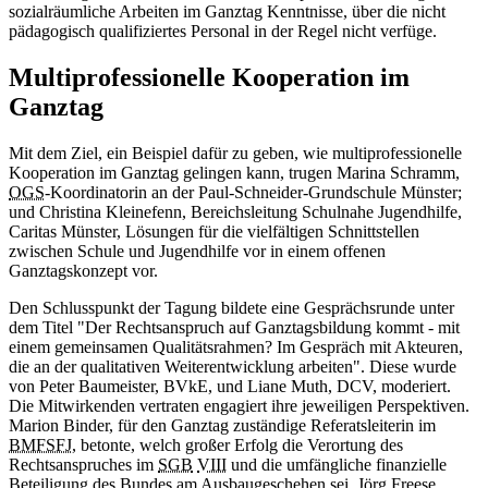
sozialräumliche Arbeiten im Ganztag Kenntnisse, über die nicht
pädagogisch qualifiziertes Personal in der Regel nicht verfüge.
Multiprofessionelle Kooperation im
Ganztag
Mit dem Ziel, ein Beispiel dafür zu geben, wie multiprofessionelle
Kooperation im Ganztag gelingen kann, trugen Marina Schramm,
OGS
-Koordinatorin an der Paul-Schneider-Grundschule Münster;
und Christina Kleinefenn, Bereichsleitung Schulnahe Jugendhilfe,
Caritas Münster, Lösungen für die vielfältigen Schnittstellen
zwischen Schule und Jugendhilfe vor in einem offenen
Ganztagskonzept vor.
Den Schlusspunkt der Tagung bildete eine Gesprächsrunde unter
dem Titel "Der Rechtsanspruch auf Ganztagsbildung kommt - mit
einem gemeinsamen Qualitätsrahmen? Im Gespräch mit Akteuren,
die an der qualitativen Weiterentwicklung arbeiten". Diese wurde
von Peter Baumeister, BVkE, und Liane Muth, DCV, moderiert.
Die Mitwirkenden vertraten engagiert ihre jeweiligen Perspektiven.
Marion Binder, für den Ganztag zuständige Referatsleiterin im
BMFSFJ
, betonte, welch großer Erfolg die Verortung des
Rechtsanspruches im
SGB
VIII
und die umfängliche finanzielle
Beteiligung des Bundes am Ausbaugeschehen sei. Jörg Freese,