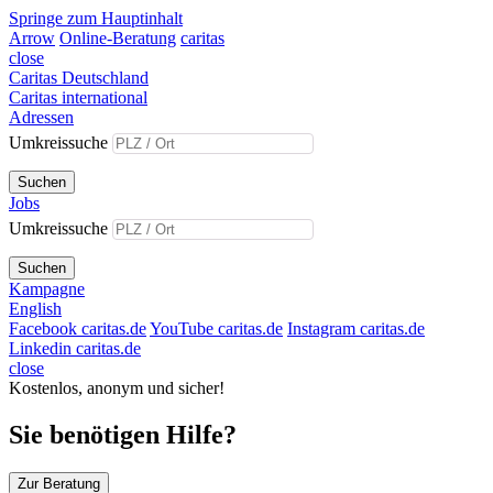
Springe zum Hauptinhalt
Arrow
Online-Beratung
caritas
close
Caritas Deutschland
Caritas international
Adressen
Umkreissuche
Suchen
Jobs
Umkreissuche
Suchen
Kampagne
English
Facebook caritas.de
YouTube caritas.de
Instagram caritas.de
Linkedin caritas.de
close
Kostenlos, anonym und sicher!
Sie benötigen Hilfe?
Zur Beratung