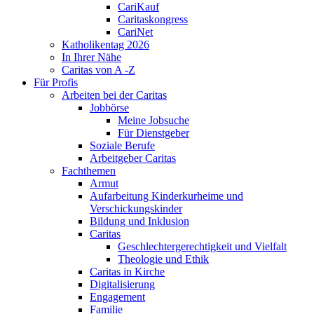
CariKauf
Caritaskongress
CariNet
Katholikentag 2026
In Ihrer Nähe
Caritas von A -Z
Für Profis
Arbeiten bei der Caritas
Jobbörse
Meine Jobsuche
Für Dienstgeber
Soziale Berufe
Arbeitgeber Caritas
Fachthemen
Armut
Aufarbeitung Kinderkurheime und
Verschickungskinder
Bildung und Inklusion
Caritas
Geschlechtergerechtigkeit und Vielfalt
Theologie und Ethik
Caritas in Kirche
Digitalisierung
Engagement
Familie