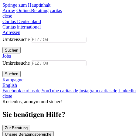
Springe zum Hauptinhalt
Arrow
Online-Beratung
caritas
close
Caritas Deutschland
Caritas international
Adressen
Umkreissuche
Suchen
Jobs
Umkreissuche
Suchen
Kampagne
English
Facebook caritas.de
YouTube caritas.de
Instagram caritas.de
Linkedin 
close
Kostenlos, anonym und sicher!
Sie benötigen Hilfe?
Zur Beratung
Unsere Beratungsbereiche