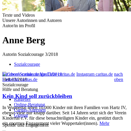
Texte und Videos
Unsere Autorinnen und Autoren
Autor/in im Profil
Anne Berg
Autorin Sozialcourage 3/2018
Sozialcourage
Facebook caritas.de
YouTube caritas.de
Instagram caritas.de
nach
Heft 03/2018
Linkedin caritas.de
oben
Sozialcourage
Hilfe und Beratung
Kein Kind soll zurückbleiben
Ratgeber
Online-Beratung
In Wuppertal leben 10.000 Kinder mit ihren Familien von Hartz IV,
Caritas-Adressen
ebenso viele nur knapp darüber. Seit 14 Jahren setzt sich der Verein
Glossar
Kindertal e.V. für diese benachteiligten Kinder ein, gestützt durch
ein enormes Engagement vieler Wuppertaler(innen).
Mehr
Spende und Engagement