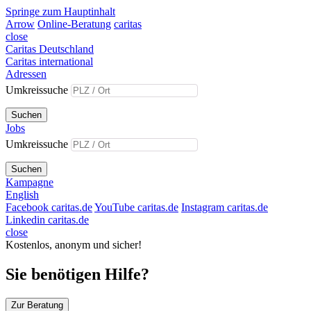
Springe zum Hauptinhalt
Arrow
Online-Beratung
caritas
close
Caritas Deutschland
Caritas international
Adressen
Umkreissuche
Suchen
Jobs
Umkreissuche
Suchen
Kampagne
English
Facebook caritas.de
YouTube caritas.de
Instagram caritas.de
Linkedin caritas.de
close
Kostenlos, anonym und sicher!
Sie benötigen Hilfe?
Zur Beratung