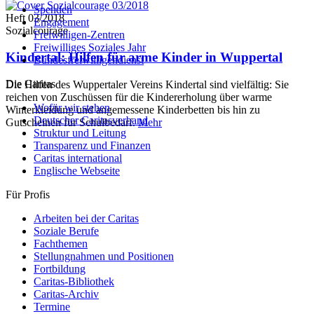
Spenden
Heft 03/2018
Engagement
Sozialcourage
Freiwilligen-Zentren
Freiwilliges Soziales Jahr
Kindertal: Hilfen für arme Kinder in Wuppertal
Bundesfreiwilligendienst
Die Caritas
Die Hilfen des Wuppertaler Vereins Kindertal sind vielfältig: Sie
reichen von Zuschüssen für die Kindererholung über warme
Wofür wir stehen
Winterkleidung und angemessene Kinderbetten bis hin zu
Deutscher Caritasverband
Gutscheinen für Schulbedarf.
Mehr
Struktur und Leitung
Transparenz und Finanzen
Caritas international
Englische Webseite
Für Profis
Arbeiten bei der Caritas
Soziale Berufe
Fachthemen
Stellungnahmen und Positionen
Fortbildung
Caritas-Bibliothek
Caritas-Archiv
Termine