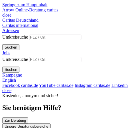
Springe zum Hauptinhalt
Arrow
Online-Beratung
caritas
close
Caritas Deutschland
Caritas international
Adressen
Umkreissuche
Suchen
Jobs
Umkreissuche
Suchen
Kampagne
English
Facebook caritas.de
YouTube caritas.de
Instagram caritas.de
Linkedin 
close
Kostenlos, anonym und sicher!
Sie benötigen Hilfe?
Zur Beratung
Unsere Beratungsbereiche