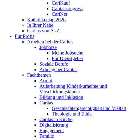
CariKauf
Caritaskongress
CariNet
Katholikentag 2026
In Ihrer Nähe
Caritas von A -Z
Für Profis
Arbeiten bei der Caritas
Jobbörse
Meine Jobsuche
Für Dienstgeber
Soziale Berufe
Arbeitgeber Caritas
Fachthemen
Armut
Aufarbeitung Kinderkurheime und
Verschickungskinder
Bildung und Inklusion
Caritas
Geschlechtergerechtigkeit und Vielfalt
Theologie und Ethik
Caritas in Kirche
Digitalisierung
Engagement
Familie