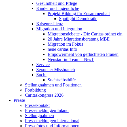
Gesundheit und Pflege
Kinder und Jugendliche
Projekt Bildung für Zusammenhalt
Spotlight Demokratie
Krisenresilienz
Migration und Integration
Migrationsdebatte - Die Caritas ordnet ein
20 Jahre Migrationsberatung MBE
Migration im Fokus
neue caritas Info
Empowerment von geflüchteten Frauen
Neustart im Team – NesT
Service
Sexueller Missbrauch
Sucht
Suchtselbsthilfe
Stellungnahmen und Positionen
Fortbildung
Caritaskongress 2026
Presse
Pressekontakt
Pressemeldungen Inland
Stellungnahmen
Pressemeldungen international
Pressefotos und Informationen