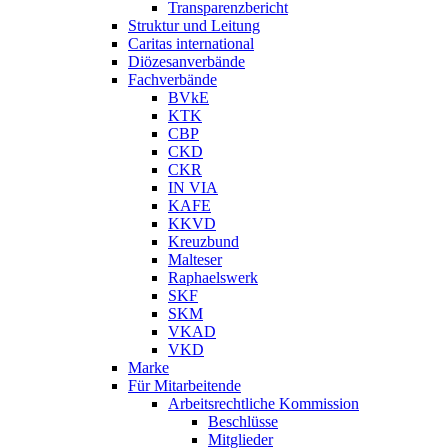
Transparenzbericht
Struktur und Leitung
Caritas international
Diözesanverbände
Fachverbände
BVkE
KTK
CBP
CKD
CKR
IN VIA
KAFE
KKVD
Kreuzbund
Malteser
Raphaelswerk
SKF
SKM
VKAD
VKD
Marke
Für Mitarbeitende
Arbeitsrechtliche Kommission
Beschlüsse
Mitglieder