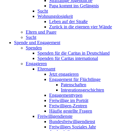
Straffällige Jugendliche
Papa kommt ins Gefängnis
Sucht
Wohnungslosigkeit
Leben auf der Straße
Zurück in die eigenen vier Wände
Eltern und Paare
Sucht
Spende und Engagement
Spenden
Spenden für die Caritas in Deutschland
Spenden für Caritas international
Engagieren
Ehrenamt
Jetzt engagieren
Engagement für Flüchtlinge
Patenschaften
Integrationsgeschichten
Engagementtypen
Freiwillige im Porträt
Freiwilligen-Zentren
Häufig gestellte Fragen
Freiwilligendienste
Bundesfreiwilligendienst
Freiwilliges Soziales Jahr