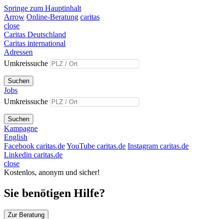
Springe zum Hauptinhalt
Arrow
Online-Beratung
caritas
close
Caritas Deutschland
Caritas international
Adressen
Umkreissuche
Suchen
Jobs
Umkreissuche
Suchen
Kampagne
English
Facebook caritas.de
YouTube caritas.de
Instagram caritas.de
Linkedin caritas.de
close
Kostenlos, anonym und sicher!
Sie benötigen Hilfe?
Zur Beratung