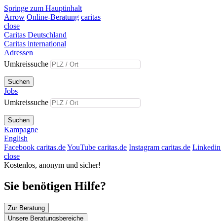
Springe zum Hauptinhalt
Arrow
Online-Beratung
caritas
close
Caritas Deutschland
Caritas international
Adressen
Umkreissuche
Suchen
Jobs
Umkreissuche
Suchen
Kampagne
English
Facebook caritas.de
YouTube caritas.de
Instagram caritas.de
Linkedin 
close
Kostenlos, anonym und sicher!
Sie benötigen Hilfe?
Zur Beratung
Unsere Beratungsbereiche