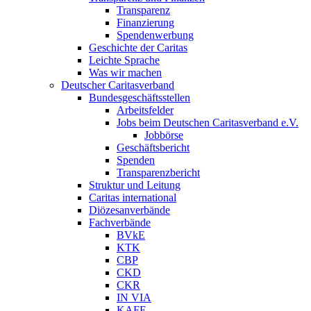
Transparenz
Finanzierung
Spendenwerbung
Geschichte der Caritas
Leichte Sprache
Was wir machen
Deutscher Caritasverband
Bundesgeschäftsstellen
Arbeitsfelder
Jobs beim Deutschen Caritasverband e.V.
Jobbörse
Geschäftsbericht
Spenden
Transparenzbericht
Struktur und Leitung
Caritas international
Diözesanverbände
Fachverbände
BVkE
KTK
CBP
CKD
CKR
IN VIA
KAFE