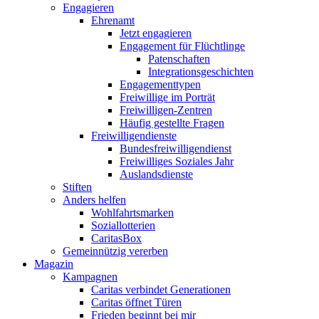
Engagieren
Ehrenamt
Jetzt engagieren
Engagement für Flüchtlinge
Patenschaften
Integrationsgeschichten
Engagementtypen
Freiwillige im Porträt
Freiwilligen-Zentren
Häufig gestellte Fragen
Freiwilligendienste
Bundesfreiwilligendienst
Freiwilliges Soziales Jahr
Auslandsdienste
Stiften
Anders helfen
Wohlfahrtsmarken
Soziallotterien
CaritasBox
Gemeinnützig vererben
Magazin
Kampagnen
Caritas verbindet Generationen
Caritas öffnet Türen
Frieden beginnt bei mir