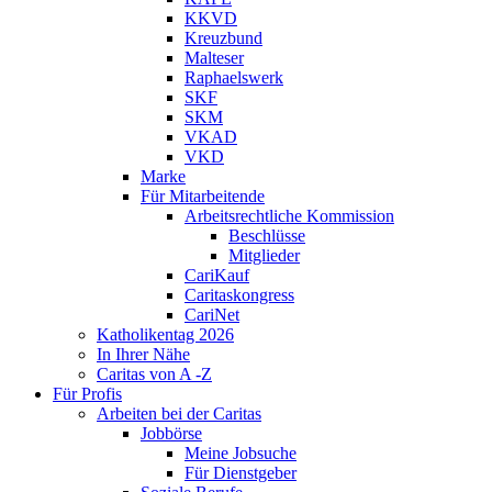
KKVD
Kreuzbund
Malteser
Raphaelswerk
SKF
SKM
VKAD
VKD
Marke
Für Mitarbeitende
Arbeitsrechtliche Kommission
Beschlüsse
Mitglieder
CariKauf
Caritaskongress
CariNet
Katholikentag 2026
In Ihrer Nähe
Caritas von A -Z
Für Profis
Arbeiten bei der Caritas
Jobbörse
Meine Jobsuche
Für Dienstgeber