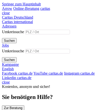
Springe zum Hauptinhalt
Arrow
Online-Beratung
caritas
close
Caritas Deutschland
Caritas international
Adressen
Umkreissuche
Suchen
Jobs
Umkreissuche
Suchen
Kampagne
English
Facebook caritas.de
YouTube caritas.de
Instagram caritas.de
Linkedin caritas.de
close
Kostenlos, anonym und sicher!
Sie benötigen Hilfe?
Zur Beratung