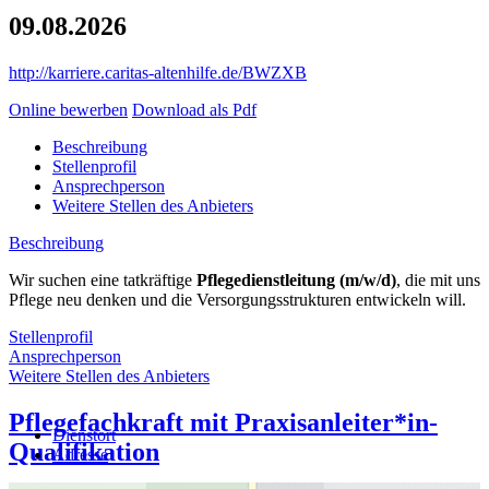
09.08.2026
http://karriere.caritas-altenhilfe.de/BWZXB
Online bewerben
Download als Pdf
Beschreibung
Stellenprofil
Ansprechperson
Weitere Stellen des Anbieters
Beschreibung
Wir suchen eine tatkräftige
Pflegedienstleitung (m/w/d)
, die mit uns
Pflege neu denken und die Versorgungsstrukturen entwickeln will.
Stellenprofil
Ansprechperson
Das sind Ihre Tätigkeiten
Weitere Stellen des Anbieters
Dienstort
Verantwortung für die Qualität der Pflege
Pflegefachkraft mit Praxisanleiter*in-
Mitwirkung bei der Gestaltung der Versorgungsstrukturen und
Dienstort
Caritas-Seniorenzentrum Albert Hirsch
Qualifikation
bei der Budgetsteuerung
Adresse
Servicewohnen, Kurzzeitpflege, Tagespflege, Seniorenheim
Führung, Anleitung und Unterstützung unserer
Prager Straße 18a