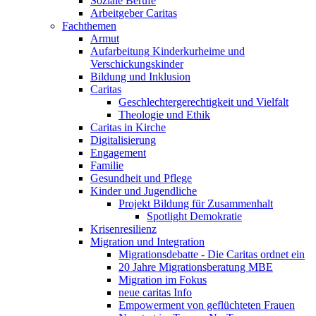
Soziale Berufe
Arbeitgeber Caritas
Fachthemen
Armut
Aufarbeitung Kinderkurheime und
Verschickungskinder
Bildung und Inklusion
Caritas
Geschlechtergerechtigkeit und Vielfalt
Theologie und Ethik
Caritas in Kirche
Digitalisierung
Engagement
Familie
Gesundheit und Pflege
Kinder und Jugendliche
Projekt Bildung für Zusammenhalt
Spotlight Demokratie
Krisenresilienz
Migration und Integration
Migrationsdebatte - Die Caritas ordnet ein
20 Jahre Migrationsberatung MBE
Migration im Fokus
neue caritas Info
Empowerment von geflüchteten Frauen