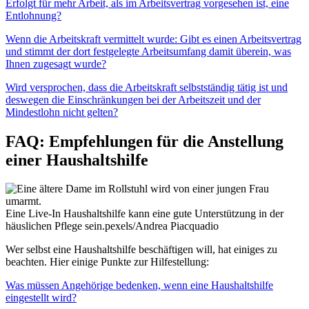
Wenn nein, ist das illegal. Bei einer deutlichen Unterschreitung auch
Erfolgt für mehr Arbeit, als im Arbeitsvertrag vorgesehen ist, eine
regelmäßiger und deutlicher Verstoß gegen diese Vorgaben ist
Ausbeutung.
Entlohnung?
Ausbeutung.
Wenn nein: Sobald der Stundenlohn die Untergrenze des
Wenn die Arbeitskraft vermittelt wurde: Gibt es einen Arbeitsvertrag
Mindestlohns pro tatsächlich gearbeiteter Stunde unterschreitet, ist
und stimmt der dort festgelegte Arbeitsumfang damit überein, was
das illegal. Bei einer deutlichen Unterschreitung auch Ausbeutung.
Ihnen zugesagt wurde?
Wenn nein: Finger weg. Hier handelt es sich mit großer
Wird versprochen, dass die Arbeitskraft selbstständig tätig ist und
Wahrscheinlichkeit um ausbeuterische Arbeitsverhältnisse.
deswegen die Einschränkungen bei der Arbeitszeit und der
Mindestlohn nicht gelten?
Prüfen Sie, ob Sie wirklich eine Person suchen, die selbstständig
FAQ: Empfehlungen für die Anstellung
über ihre Arbeitsinhalte und Ihre Arbeitszeit entscheidet. Das Risiko
einer Haushaltshilfe
der illegalen Scheinselbständigkeit ist groß und kann für Sie
erhebliche Nachzahlungen des Lohns und der
Sozialversicherungsbeiträge bedeuten. Außerdem darf auch von
Selbständigen nicht erwartet werden, dass sie rund um die Uhr
deutlich unter dem Mindestlohn arbeiten. Das ist sittenwidrig und
Eine Live-In Haushaltshilfe kann eine gute Unterstützung in der
Ausbeutung.
häuslichen Pflege sein.
pexels/Andrea Piacquadio
Wer selbst eine Haushaltshilfe beschäftigen will, hat einiges zu
beachten. Hier einige Punkte zur Hilfestellung:
Was müssen Angehörige bedenken, wenn eine Haushaltshilfe
eingestellt wird?