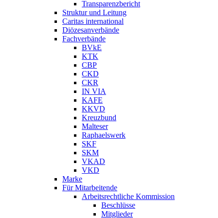
Transparenzbericht
Struktur und Leitung
Caritas international
Diözesanverbände
Fachverbände
BVkE
KTK
CBP
CKD
CKR
IN VIA
KAFE
KKVD
Kreuzbund
Malteser
Raphaelswerk
SKF
SKM
VKAD
VKD
Marke
Für Mitarbeitende
Arbeitsrechtliche Kommission
Beschlüsse
Mitglieder