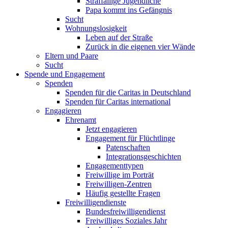
Straffällige Jugendliche
Papa kommt ins Gefängnis
Sucht
Wohnungslosigkeit
Leben auf der Straße
Zurück in die eigenen vier Wände
Eltern und Paare
Sucht
Spende und Engagement
Spenden
Spenden für die Caritas in Deutschland
Spenden für Caritas international
Engagieren
Ehrenamt
Jetzt engagieren
Engagement für Flüchtlinge
Patenschaften
Integrationsgeschichten
Engagementtypen
Freiwillige im Porträt
Freiwilligen-Zentren
Häufig gestellte Fragen
Freiwilligendienste
Bundesfreiwilligendienst
Freiwilliges Soziales Jahr