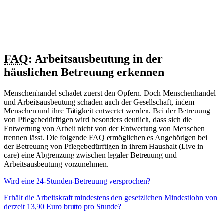
FAQ
: Arbeitsausbeutung in der
häuslichen Betreuung erkennen
Menschenhandel schadet zuerst den Opfern. Doch Menschenhandel
und Arbeitsausbeutung schaden auch der Gesellschaft, indem
Menschen und ihre Tätigkeit entwertet werden. Bei der Betreuung
von Pflegebedürftigen wird besonders deutlich, dass sich die
Entwertung von Arbeit nicht von der Entwertung von Menschen
trennen lässt. Die folgende FAQ ermöglichen es Angehörigen bei
der Betreuung von Pflegebedürftigen in ihrem Haushalt (Live in
care) eine Abgrenzung zwischen legaler Betreuung und
Arbeitsausbeutung vorzunehmen.
Wird eine 24-Stunden-Betreuung versprochen?
Das kann nicht legal sein, denn die tägliche erlaubte Arbeitszeit darf
Erhält die Arbeitskraft mindestens den gesetzlichen Mindestlohn von
in der Regel zehn Stunden nicht überschreiten. Außerdem hat jede
derzeit 13,90 Euro brutto pro Stunde?
Arbeitskraft Anspruch auf einen komplett freien Tag pro Woche. Ein