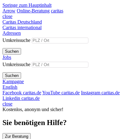
Springe zum Hauptinhalt
Arrow
Online-Beratung
caritas
close
Caritas Deutschland
Caritas international
Adressen
Umkreissuche
Suchen
Jobs
Umkreissuche
Suchen
Kampagne
English
Facebook caritas.de
YouTube caritas.de
Instagram caritas.de
Linkedin caritas.de
close
Kostenlos, anonym und sicher!
Sie benötigen Hilfe?
Zur Beratung