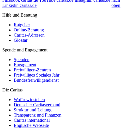
Facebook caritas.de
YouTube caritas.de
Instagram caritas.de
nach
Linkedin caritas.de
oben
Hilfe und Beratung
Ratgeber
Online-Beratung
Caritas-Adressen
Glossar
Spende und Engagement
Spenden
Engagement
Freiwilligen-Zentren
Freiwilliges Soziales Jahr
Bundesfreiwilligendienst
Die Caritas
Wofür wir stehen
Deutscher Caritasverband
Struktur und Leitung
Transparenz und Finanzen
Caritas international
Englische Webseite