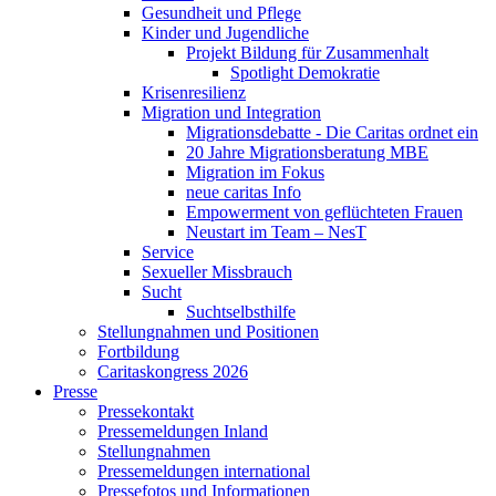
Gesundheit und Pflege
Kinder und Jugendliche
Projekt Bildung für Zusammenhalt
Spotlight Demokratie
Krisenresilienz
Migration und Integration
Migrationsdebatte - Die Caritas ordnet ein
20 Jahre Migrationsberatung MBE
Migration im Fokus
neue caritas Info
Empowerment von geflüchteten Frauen
Neustart im Team – NesT
Service
Sexueller Missbrauch
Sucht
Suchtselbsthilfe
Stellungnahmen und Positionen
Fortbildung
Caritaskongress 2026
Presse
Pressekontakt
Pressemeldungen Inland
Stellungnahmen
Pressemeldungen international
Pressefotos und Informationen