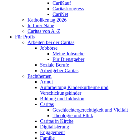
CariKauf
Caritaskongress
CariNet
Katholikentag 2026
In Ihrer Nähe
Caritas von A -Z
Für Profis
Arbeiten bei der Caritas
Jobbörse
Meine Jobsuche
Für Dienstgeber
Soziale Berufe
Arbeitgeber Caritas
Fachthemen
Armut
Aufarbeitung Kinderkurheime und
Verschickungskinder
Bildung und Inklusion
Caritas
Geschlechtergerechtigkeit und Vielfalt
Theologie und Ethik
Caritas in Kirche
Digitalisierung
Engagement
Familie