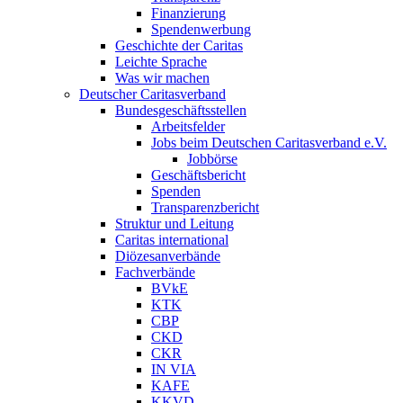
Finanzierung
Spendenwerbung
Geschichte der Caritas
Leichte Sprache
Was wir machen
Deutscher Caritasverband
Bundesgeschäftsstellen
Arbeitsfelder
Jobs beim Deutschen Caritasverband e.V.
Jobbörse
Geschäftsbericht
Spenden
Transparenzbericht
Struktur und Leitung
Caritas international
Diözesanverbände
Fachverbände
BVkE
KTK
CBP
CKD
CKR
IN VIA
KAFE
KKVD