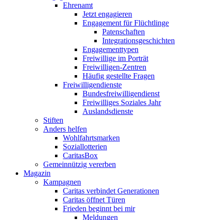
Ehrenamt
Jetzt engagieren
Engagement für Flüchtlinge
Patenschaften
Integrationsgeschichten
Engagementtypen
Freiwillige im Porträt
Freiwilligen-Zentren
Häufig gestellte Fragen
Freiwilligendienste
Bundesfreiwilligendienst
Freiwilliges Soziales Jahr
Auslandsdienste
Stiften
Anders helfen
Wohlfahrtsmarken
Soziallotterien
CaritasBox
Gemeinnützig vererben
Magazin
Kampagnen
Caritas verbindet Generationen
Caritas öffnet Türen
Frieden beginnt bei mir
Meldungen