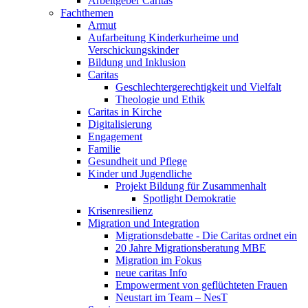
Arbeitgeber Caritas
Fachthemen
Armut
Aufarbeitung Kinderkurheime und
Verschickungskinder
Bildung und Inklusion
Caritas
Geschlechtergerechtigkeit und Vielfalt
Theologie und Ethik
Caritas in Kirche
Digitalisierung
Engagement
Familie
Gesundheit und Pflege
Kinder und Jugendliche
Projekt Bildung für Zusammenhalt
Spotlight Demokratie
Krisenresilienz
Migration und Integration
Migrationsdebatte - Die Caritas ordnet ein
20 Jahre Migrationsberatung MBE
Migration im Fokus
neue caritas Info
Empowerment von geflüchteten Frauen
Neustart im Team – NesT