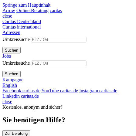
Springe zum Hauptinhalt
Arrow
Online-Beratung
caritas
close
Caritas Deutschland
Caritas international
Adressen
Umkreissuche
Suchen
Jobs
Umkreissuche
Suchen
Kampagne
English
Facebook caritas.de
YouTube caritas.de
Instagram caritas.de
Linkedin caritas.de
close
Kostenlos, anonym und sicher!
Sie benötigen Hilfe?
Zur Beratung