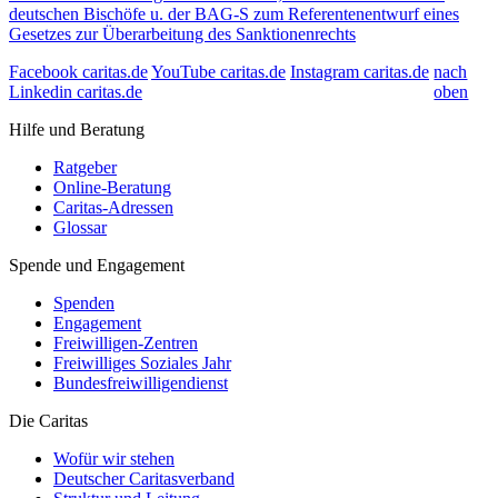
deutschen Bischöfe u. der BAG-S zum Referentenentwurf eines
Gesetzes zur Überarbeitung des Sanktionenrechts
Facebook caritas.de
YouTube caritas.de
Instagram caritas.de
nach
Linkedin caritas.de
oben
Hilfe und Beratung
Ratgeber
Online-Beratung
Caritas-Adressen
Glossar
Spende und Engagement
Spenden
Engagement
Freiwilligen-Zentren
Freiwilliges Soziales Jahr
Bundesfreiwilligendienst
Die Caritas
Wofür wir stehen
Deutscher Caritasverband