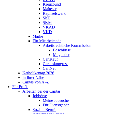
Kreuzbund
Malteser
Raphaelswerk
SKF
SKM
VKAD
VKD
Marke
Für Mitarbeitende
Arbeitsrechtliche Kommission
Beschlüsse
Mitglieder
CariKauf
Caritaskongress
CariNet
Katholikentag 2026
In Ihrer Nähe
Caritas von A -Z
Für Profis
Arbeiten bei der Caritas
Jobbörse
Meine Jobsuche
Für Dienstgeber
Soziale Berufe