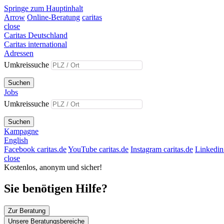
Springe zum Hauptinhalt
Arrow
Online-Beratung
caritas
close
Caritas Deutschland
Caritas international
Adressen
Umkreissuche
Suchen
Jobs
Umkreissuche
Suchen
Kampagne
English
Facebook caritas.de
YouTube caritas.de
Instagram caritas.de
Linkedin 
close
Kostenlos, anonym und sicher!
Sie benötigen Hilfe?
Zur Beratung
Unsere Beratungsbereiche