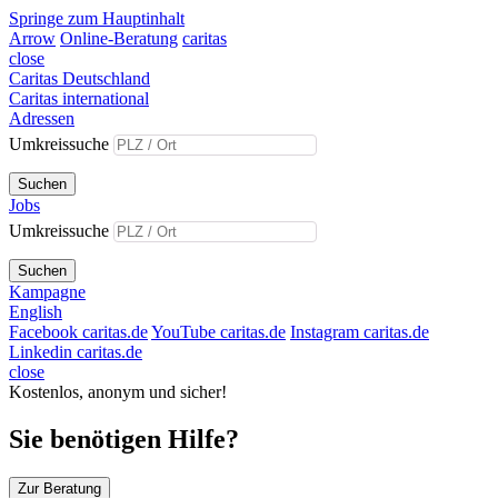
Springe zum Hauptinhalt
Arrow
Online-Beratung
caritas
close
Caritas Deutschland
Caritas international
Adressen
Umkreissuche
Suchen
Jobs
Umkreissuche
Suchen
Kampagne
English
Facebook caritas.de
YouTube caritas.de
Instagram caritas.de
Linkedin caritas.de
close
Kostenlos, anonym und sicher!
Sie benötigen Hilfe?
Zur Beratung