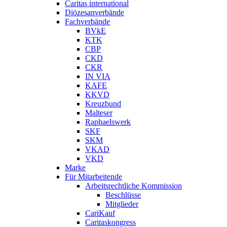
Caritas international
Diözesanverbände
Fachverbände
BVkE
KTK
CBP
CKD
CKR
IN VIA
KAFE
KKVD
Kreuzbund
Malteser
Raphaelswerk
SKF
SKM
VKAD
VKD
Marke
Für Mitarbeitende
Arbeitsrechtliche Kommission
Beschlüsse
Mitglieder
CariKauf
Caritaskongress