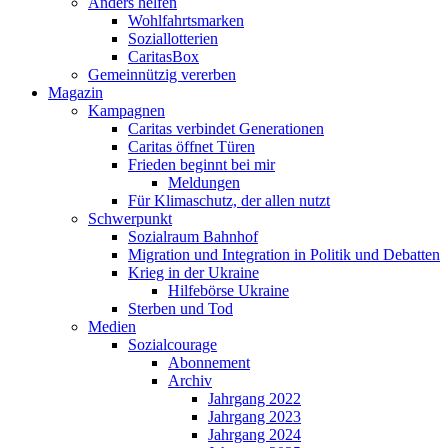
Anders helfen
Wohlfahrtsmarken
Soziallotterien
CaritasBox
Gemeinnützig vererben
Magazin
Kampagnen
Caritas verbindet Generationen
Caritas öffnet Türen
Frieden beginnt bei mir
Meldungen
Für Klimaschutz, der allen nutzt
Schwerpunkt
Sozialraum Bahnhof
Migration und Integration in Politik und Debatten
Krieg in der Ukraine
Hilfebörse Ukraine
Sterben und Tod
Medien
Sozialcourage
Abonnement
Archiv
Jahrgang 2022
Jahrgang 2023
Jahrgang 2024