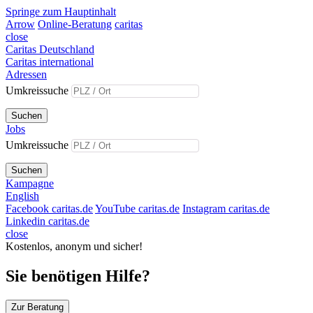
Springe zum Hauptinhalt
Arrow
Online-Beratung
caritas
close
Caritas Deutschland
Caritas international
Adressen
Umkreissuche
Suchen
Jobs
Umkreissuche
Suchen
Kampagne
English
Facebook caritas.de
YouTube caritas.de
Instagram caritas.de
Linkedin caritas.de
close
Kostenlos, anonym und sicher!
Sie benötigen Hilfe?
Zur Beratung