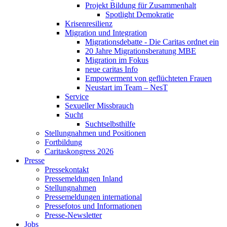
Projekt Bildung für Zusammenhalt
Spotlight Demokratie
Krisenresilienz
Migration und Integration
Migrationsdebatte - Die Caritas ordnet ein
20 Jahre Migrationsberatung MBE
Migration im Fokus
neue caritas Info
Empowerment von geflüchteten Frauen
Neustart im Team – NesT
Service
Sexueller Missbrauch
Sucht
Suchtselbsthilfe
Stellungnahmen und Positionen
Fortbildung
Caritaskongress 2026
Presse
Pressekontakt
Pressemeldungen Inland
Stellungnahmen
Pressemeldungen international
Pressefotos und Informationen
Presse-Newsletter
Jobs