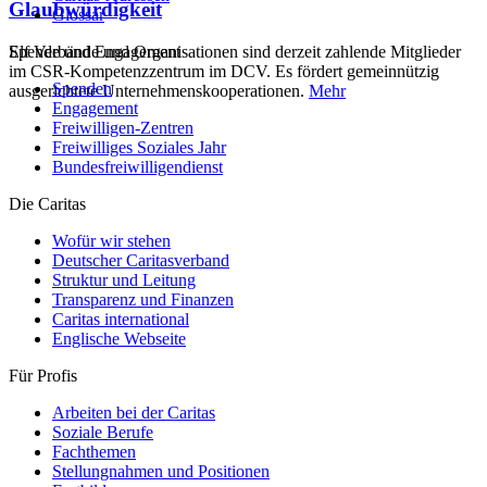
Glaubwürdigkeit
Glossar
Elf Verbände und Organisationen sind derzeit zahlende Mitglieder
Spende und Engagement
im CSR-Kompetenzzentrum im DCV. Es fördert gemeinnützig
Spenden
ausgerichtete Unternehmenskooperationen.
Mehr
Engagement
Freiwilligen-Zentren
Freiwilliges Soziales Jahr
Bundesfreiwilligendienst
Die Caritas
Wofür wir stehen
Deutscher Caritasverband
Struktur und Leitung
Transparenz und Finanzen
Caritas international
Englische Webseite
Für Profis
Arbeiten bei der Caritas
Soziale Berufe
Fachthemen
Stellungnahmen und Positionen