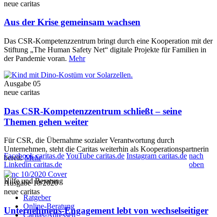
neue caritas
Aus der Krise gemeinsam wachsen
Das CSR-Kompetenzzentrum bringt durch eine Kooperation mit der
Stiftung „The Human Safety Net“ digitale Projekte für Familien in
der Pandemie voran.
Mehr
Ausgabe 05
neue caritas
Das CSR-Kompetenzzentrum schließt – seine
Themen gehen weiter
Für CSR, die Übernahme sozialer Verantwortung durch
Unternehmen, steht die Caritas weiterhin als Kooperationspartnerin
Facebook caritas.de
YouTube caritas.de
Instagram caritas.de
nach
bereit.
Mehr
Linkedin caritas.de
oben
Hilfe und Beratung
Ausgabe 10/2020
neue caritas
Ratgeber
Online-Beratung
Unternehmens-Engagement lebt von wechselseitiger
Caritas-Adressen