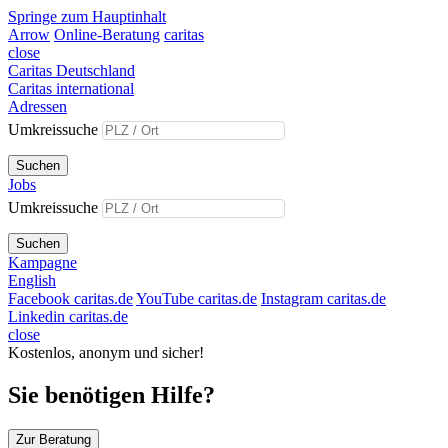
Springe zum Hauptinhalt
Arrow
Online-Beratung
caritas
close
Caritas Deutschland
Caritas international
Adressen
Umkreissuche
Suchen
Jobs
Umkreissuche
Suchen
Kampagne
English
Facebook caritas.de
YouTube caritas.de
Instagram caritas.de
Linkedin caritas.de
close
Kostenlos, anonym und sicher!
Sie benötigen Hilfe?
Zur Beratung