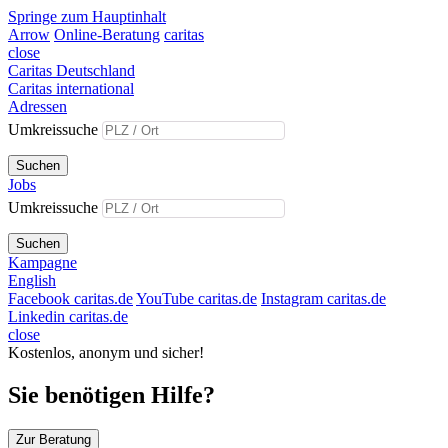
Springe zum Hauptinhalt
Arrow
Online-Beratung
caritas
close
Caritas Deutschland
Caritas international
Adressen
Umkreissuche
Suchen
Jobs
Umkreissuche
Suchen
Kampagne
English
Facebook caritas.de
YouTube caritas.de
Instagram caritas.de
Linkedin caritas.de
close
Kostenlos, anonym und sicher!
Sie benötigen Hilfe?
Zur Beratung