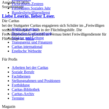
Ausgabe 01/2016
Freiwilligen-Zentren
Sozialcourage
Freiwilliges Soziales Jahr
Bundesfreiwilligendienst
Liebe Leserin, lieber Leser,
Die Caritas
bei der Stuttgarter Caritas engagieren sich Schüler im „Freiwilligen
Wofür wir stehen
sozialen Schuljahr“ auch in der Flüchtlingshilfe. Die
Deutscher Caritasverband
Freiwilligendienste gGmbH in Wernau bietet Freiwilligendienste für
Struktur und Leitung
Flüchtlinge an.
Mehr
Transparenz und Finanzen
Caritas international
Englische Webseite
Für Profis
Arbeiten bei der Caritas
Soziale Berufe
Fachthemen
Stellungnahmen und Positionen
Fortbildung
Caritas-Bibliothek
Caritas-Archiv
Termine
Magazin