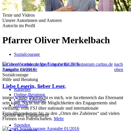
Texte und Videos
Unsere Autorinnen und Autoren
Autor/in im Profil
Pfarrer Oliver Merkelbach
Sozialcourage
Facebook caritas.de
YouTube caritas.de
Instagram caritas.de
nach
Ausgabe 03/2016
Linkedin caritas.de
oben
Sozialcourage
Hilfe und Beratung
Liebe Leserin, lieber Leser,
Ratgeber
Online-Beratung
immer wieder überrascht es mich, wie facettenreich das Ehrenamt
Caritas-Adressen
sein kann. Nicht nur die Möglichkeiten des Engagements sind
Glossar
vielfältig: vom FSJ über nationale und internationale
Freiwilligendienste bis zu den „Orten des Zuhörens“ und vielen
Spende und Engagement
Formen von Patenschaften.
Mehr
Spenden
Engagement