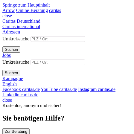
Springe zum Hauptinhalt
Arrow
Online-Beratung
caritas
close
Caritas Deutschland
Caritas international
Adressen
Umkreissuche
Suchen
Jobs
Umkreissuche
Suchen
Kampagne
English
Facebook caritas.de
YouTube caritas.de
Instagram caritas.de
Linkedin caritas.de
close
Kostenlos, anonym und sicher!
Sie benötigen Hilfe?
Zur Beratung