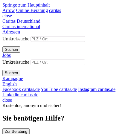
Springe zum Hauptinhalt
Arrow
Online-Beratung
caritas
close
Caritas Deutschland
Caritas international
Adressen
Umkreissuche
Suchen
Jobs
Umkreissuche
Suchen
Kampagne
English
Facebook caritas.de
YouTube caritas.de
Instagram caritas.de
Linkedin caritas.de
close
Kostenlos, anonym und sicher!
Sie benötigen Hilfe?
Zur Beratung