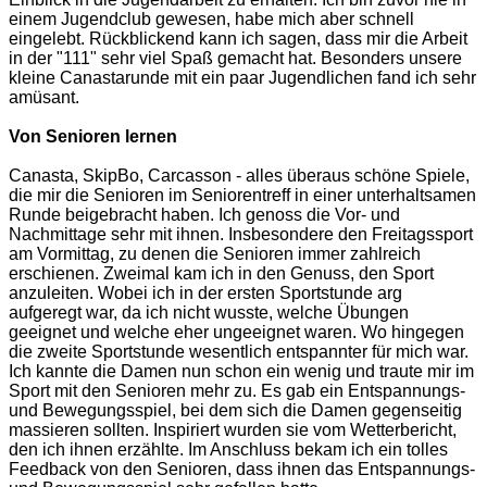
einem Jugendclub gewesen, habe mich aber schnell
eingelebt. Rückblickend kann ich sagen, dass mir die Arbeit
in der "111" sehr viel Spaß gemacht hat. Besonders unsere
kleine Canastarunde mit ein paar Jugendlichen fand ich sehr
amüsant.
Von Senioren lernen
Canasta, SkipBo, Carcasson - alles überaus schöne Spiele,
die mir die Senioren im Seniorentreff in einer unterhaltsamen
Runde beigebracht haben. Ich genoss die Vor- und
Nachmittage sehr mit ihnen. Insbesondere den Freitagssport
am Vormittag, zu denen die Senioren immer zahlreich
erschienen. Zweimal kam ich in den Genuss, den Sport
anzuleiten. Wobei ich in der ersten Sportstunde arg
aufgeregt war, da ich nicht wusste, welche Übungen
geeignet und welche eher ungeeignet waren. Wo hingegen
die zweite Sportstunde wesentlich entspannter für mich war.
Ich kannte die Damen nun schon ein wenig und traute mir im
Sport mit den Senioren mehr zu. Es gab ein Entspannungs-
und Bewegungsspiel, bei dem sich die Damen gegenseitig
massieren sollten. Inspiriert wurden sie vom Wetterbericht,
den ich ihnen erzählte. Im Anschluss bekam ich ein tolles
Feedback von den Senioren, dass ihnen das Entspannungs-