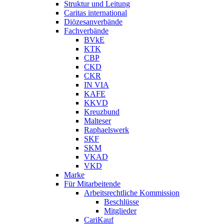
Struktur und Leitung
Caritas international
Diözesanverbände
Fachverbände
BVkE
KTK
CBP
CKD
CKR
IN VIA
KAFE
KKVD
Kreuzbund
Malteser
Raphaelswerk
SKF
SKM
VKAD
VKD
Marke
Für Mitarbeitende
Arbeitsrechtliche Kommission
Beschlüsse
Mitglieder
CariKauf