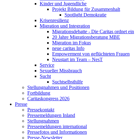
Kinder und Jugendliche
Projekt Bildung für Zusammenhalt
Spotlight Demokratie
Krisenresilienz
Migration und Integration
Migrationsdebatte - Die Caritas ordnet ein
20 Jahre Migrationsberatung MBE
Migration im Fokus
neue caritas Info
Empowerment von geflüchteten Frauen
Neustart im Team – NesT
Service
Sexueller Missbrauch
Sucht
Suchtselbsthilfe
Stellungnahmen und Positionen
Fortbildung
Caritaskongress 2026
Presse
Pressekontakt
Pressemeldungen Inland
Stellungnahmen
Pressemeldungen international
Pressefotos und Informationen
Presse-Newsletter