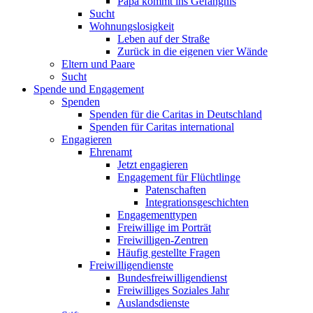
Papa kommt ins Gefängnis
Sucht
Wohnungslosigkeit
Leben auf der Straße
Zurück in die eigenen vier Wände
Eltern und Paare
Sucht
Spende und Engagement
Spenden
Spenden für die Caritas in Deutschland
Spenden für Caritas international
Engagieren
Ehrenamt
Jetzt engagieren
Engagement für Flüchtlinge
Patenschaften
Integrationsgeschichten
Engagementtypen
Freiwillige im Porträt
Freiwilligen-Zentren
Häufig gestellte Fragen
Freiwilligendienste
Bundesfreiwilligendienst
Freiwilliges Soziales Jahr
Auslandsdienste