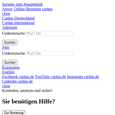
Springe zum Hauptinhalt
Arrow
Online-Beratung
caritas
close
Caritas Deutschland
Caritas international
Adressen
Umkreissuche
Suchen
Jobs
Umkreissuche
Suchen
Kampagne
English
Facebook caritas.de
YouTube caritas.de
Instagram caritas.de
Linkedin caritas.de
close
Kostenlos, anonym und sicher!
Sie benötigen Hilfe?
Zur Beratung