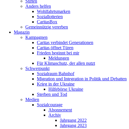
Stiften
Anders helfen
Wohlfahrtsmarken
Soziallotterien
CaritasBox
Gemeinnützig vererben
Magazin
Kampagnen
Caritas verbindet Generationen
Caritas öffnet Türen
Frieden beginnt bei mir
Meldungen
Für Klimaschutz, der allen nutzt
Schwerpunkt
Sozialraum Bahnhof
Migration und Integration in Politik und Debatten
Krieg in der Ukraine
Hilfebörse Ukraine
Sterben und Tod
Medien
Sozialcourage
Abonnement
Archiv
Jahrgang 2022
Jahrgang 2023