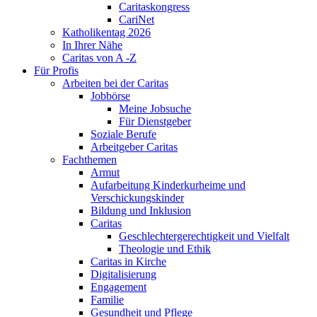
Caritaskongress
CariNet
Katholikentag 2026
In Ihrer Nähe
Caritas von A -Z
Für Profis
Arbeiten bei der Caritas
Jobbörse
Meine Jobsuche
Für Dienstgeber
Soziale Berufe
Arbeitgeber Caritas
Fachthemen
Armut
Aufarbeitung Kinderkurheime und
Verschickungskinder
Bildung und Inklusion
Caritas
Geschlechtergerechtigkeit und Vielfalt
Theologie und Ethik
Caritas in Kirche
Digitalisierung
Engagement
Familie
Gesundheit und Pflege