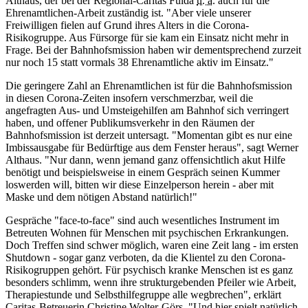
Althaus, der bei der Regional-Caritas Fulda
u. a.
auch für die
Ehrenamtlichen-Arbeit zuständig ist. "Aber viele unserer
Freiwilligen fielen auf Grund ihres Alters in die Corona-
Risikogruppe. Aus Fürsorge für sie kam ein Einsatz nicht mehr in
Frage. Bei der Bahnhofsmission haben wir dementsprechend zurzeit
nur noch 15 statt vormals 38 Ehrenamtliche aktiv im Einsatz."
Die geringere Zahl an Ehrenamtlichen ist für die Bahnhofsmission
in diesen Corona-Zeiten insofern verschmerzbar, weil die
angefragten Aus- und Umsteigehilfen am Bahnhof sich verringert
haben, und offener Publikumsverkehr in den Räumen der
Bahnhofsmission ist derzeit untersagt. "Momentan gibt es nur eine
Imbissausgabe für Bedürftige aus dem Fenster heraus", sagt Werner
Althaus. "Nur dann, wenn jemand ganz offensichtlich akut Hilfe
benötigt und beispielsweise in einem Gespräch seinen Kummer
loswerden will, bitten wir diese Einzelperson herein - aber mit
Maske und dem nötigen Abstand natürlich!"
Gespräche "face-to-face" sind auch wesentliches Instrument im
Betreuten Wohnen für Menschen mit psychischen Erkrankungen.
Doch Treffen sind schwer möglich, waren eine Zeit lang - im ersten
Shutdown - sogar ganz verboten, da die Klientel zu den Corona-
Risikogruppen gehört. Für psychisch kranke Menschen ist es ganz
besonders schlimm, wenn ihre strukturgebenden Pfeiler wie Arbeit,
Therapiestunde und Selbsthilfegruppe alle wegbrechen", erklärt
Caritas-Betreuerin Christine Wolter-Görs. "Und hier spielt natürlich