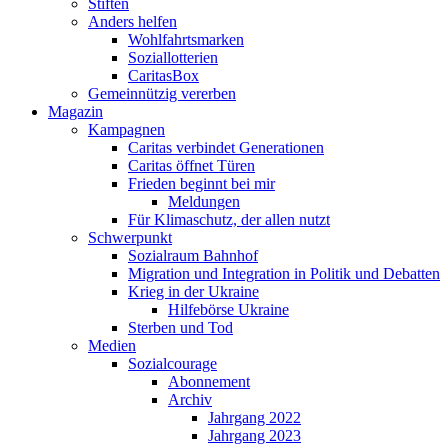
Stiften
Anders helfen
Wohlfahrtsmarken
Soziallotterien
CaritasBox
Gemeinnützig vererben
Magazin
Kampagnen
Caritas verbindet Generationen
Caritas öffnet Türen
Frieden beginnt bei mir
Meldungen
Für Klimaschutz, der allen nutzt
Schwerpunkt
Sozialraum Bahnhof
Migration und Integration in Politik und Debatten
Krieg in der Ukraine
Hilfebörse Ukraine
Sterben und Tod
Medien
Sozialcourage
Abonnement
Archiv
Jahrgang 2022
Jahrgang 2023