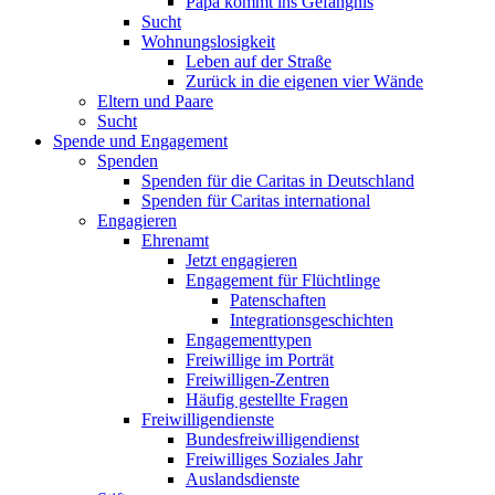
Papa kommt ins Gefängnis
Sucht
Wohnungslosigkeit
Leben auf der Straße
Zurück in die eigenen vier Wände
Eltern und Paare
Sucht
Spende und Engagement
Spenden
Spenden für die Caritas in Deutschland
Spenden für Caritas international
Engagieren
Ehrenamt
Jetzt engagieren
Engagement für Flüchtlinge
Patenschaften
Integrationsgeschichten
Engagementtypen
Freiwillige im Porträt
Freiwilligen-Zentren
Häufig gestellte Fragen
Freiwilligendienste
Bundesfreiwilligendienst
Freiwilliges Soziales Jahr
Auslandsdienste