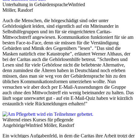
Unterhaltung in Gebärdensprache
Winfried
Möller, Rasdorf
Auch die Menschen, die hörgeschädigt sind oder unter
Gehörlosigkeit leiden, sind eigentlich auf ein Miteinander in
Selbsthilfegruppen und im für sie eingerichteten Caritas-
Mittwochstreff angewiesen. Kommunikation funktioniert für sie am
besten Face-to-Face, denn sie müssen für die Verständigung
Gebärden und Mimik des Gegenübers "lesen". "Das sind die
Masken natürlich eine Katastrophe", erläutert Werner Althaus, der
bei der Caritas auch die Gehörlosenhilfe betreut. "Schreiben und
Lesen sind für viele Gehörlose nicht die beliebteste Alternative,
denn zumindest die Älteren haben in Deutschland noch erleben
müssen, dass man sie weg von der Gebärdensprache hin zu den
üblichen Kommunikationsformen umerziehen wollte. Nun
versuchen wir aber doch per E-Mail-Aussendungen die Gruppe
auch ohne den Mittwochstreff ein wenig beieinander zu halten. Das
läuft sogar unerwartet gut - auf ein E-Mail-Quiz haben wir kürzlich
erstaunlich viele Rückmeldungen erhalten!"
Während eines Kurses für pflegende
Angehörige
Winfried Möller, Rasdorf
Ein wichtiges Aufgabenfeld, in dem die Caritas ihre Arbeit trotzt der