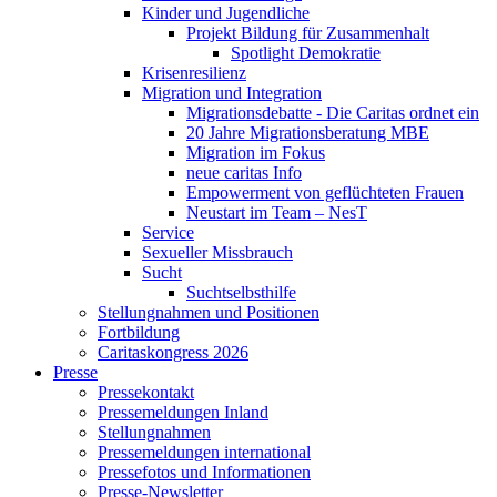
Kinder und Jugendliche
Projekt Bildung für Zusammenhalt
Spotlight Demokratie
Krisenresilienz
Migration und Integration
Migrationsdebatte - Die Caritas ordnet ein
20 Jahre Migrationsberatung MBE
Migration im Fokus
neue caritas Info
Empowerment von geflüchteten Frauen
Neustart im Team – NesT
Service
Sexueller Missbrauch
Sucht
Suchtselbsthilfe
Stellungnahmen und Positionen
Fortbildung
Caritaskongress 2026
Presse
Pressekontakt
Pressemeldungen Inland
Stellungnahmen
Pressemeldungen international
Pressefotos und Informationen
Presse-Newsletter