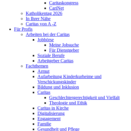
Caritaskongress
CariNet
Katholikentag 2026
In Ihrer Nähe
Caritas von A -Z
Für Profis
Arbeiten bei der Caritas
Jobbörse
Meine Jobsuche
Für Dienstgeber
Soziale Berufe
Arbeitgeber Caritas
Fachthemen
Armut
Aufarbeitung Kinderkurheime und
Verschickungskinder
Bildung und Inklusion
Caritas
Geschlechtergerechtigkeit und Vielfalt
Theologie und Ethik
Caritas in Kirche
Digitalisierung
Engagement
Familie
Gesundheit und Pflege