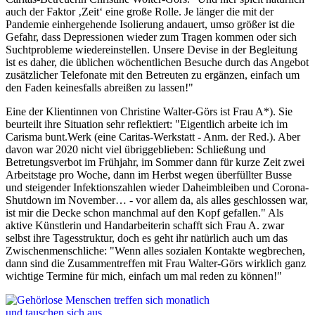
auch der Faktor ‚Zeit‘ eine große Rolle. Je länger die mit der
Pandemie einhergehende Isolierung andauert, umso größer ist die
Gefahr, dass Depressionen wieder zum Tragen kommen oder sich
Suchtprobleme wiedereinstellen. Unsere Devise in der Begleitung
ist es daher, die üblichen wöchentlichen Besuche durch das Angebot
zusätzlicher Telefonate mit den Betreuten zu ergänzen, einfach um
den Faden keinesfalls abreißen zu lassen!"
Eine der Klientinnen von Christine Walter-Görs ist Frau A*). Sie
beurteilt ihre Situation sehr reflektiert: "Eigentlich arbeite ich im
Carisma bunt.Werk (eine Caritas-Werkstatt - Anm. der Red.). Aber
davon war 2020 nicht viel übriggeblieben: Schließung und
Betretungsverbot im Frühjahr, im Sommer dann für kurze Zeit zwei
Arbeitstage pro Woche, dann im Herbst wegen überfüllter Busse
und steigender Infektionszahlen wieder Daheimbleiben und Corona-
Shutdown im November… - vor allem da, als alles geschlossen war,
ist mir die Decke schon manchmal auf den Kopf gefallen." Als
aktive Künstlerin und Handarbeiterin schafft sich Frau A. zwar
selbst ihre Tagesstruktur, doch es geht ihr natürlich auch um das
Zwischenmenschliche: "Wenn alles sozialen Kontakte wegbrechen,
dann sind die Zusammentreffen mit Frau Walter-Görs wirklich ganz
wichtige Termine für mich, einfach um mal reden zu können!"