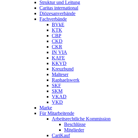
Struktur und Leitung
Caritas international
Diözesanverbände
Fachverbände
BVkE
KTK
CBP
CKD
CKR
IN VIA
KAFE
KKVD
Kreuzbund
Malteser
Raphaelswerk
SKF
SKM
VKAD
VKD
Marke
Für Mitarbeitende
Arbeitsrechtliche Kommission
Beschlüsse
Mitglieder
CariKauf