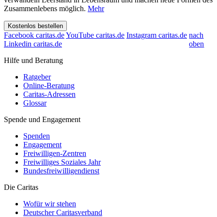
Zusammenlebens möglich.
Mehr
Kostenlos bestellen
Facebook caritas.de
YouTube caritas.de
Instagram caritas.de
nach
Linkedin caritas.de
oben
Hilfe und Beratung
Ratgeber
Online-Beratung
Caritas-Adressen
Glossar
Spende und Engagement
Spenden
Engagement
Freiwilligen-Zentren
Freiwilliges Soziales Jahr
Bundesfreiwilligendienst
Die Caritas
Wofür wir stehen
Deutscher Caritasverband