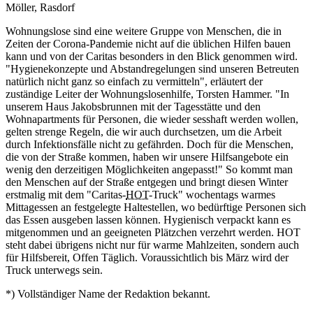
Möller, Rasdorf
Wohnungslose sind eine weitere Gruppe von Menschen, die in
Zeiten der Corona-Pandemie nicht auf die üblichen Hilfen bauen
kann und von der Caritas besonders in den Blick genommen wird.
"Hygienekonzepte und Abstandregelungen sind unseren Betreuten
natürlich nicht ganz so einfach zu vermitteln", erläutert der
zuständige Leiter der Wohnungslosenhilfe, Torsten Hammer. "In
unserem Haus Jakobsbrunnen mit der Tagesstätte und den
Wohnapartments für Personen, die wieder sesshaft werden wollen,
gelten strenge Regeln, die wir auch durchsetzen, um die Arbeit
durch Infektionsfälle nicht zu gefährden. Doch für die Menschen,
die von der Straße kommen, haben wir unsere Hilfsangebote ein
wenig den derzeitigen Möglichkeiten angepasst!" So kommt man
den Menschen auf der Straße entgegen und bringt diesen Winter
erstmalig mit dem "Caritas-
HOT
-Truck" wochentags warmes
Mittagessen an festgelegte Haltestellen, wo bedürftige Personen sich
das Essen ausgeben lassen können. Hygienisch verpackt kann es
mitgenommen und an geeigneten Plätzchen verzehrt werden. HOT
steht dabei übrigens nicht nur für warme Mahlzeiten, sondern auch
für Hilfsbereit, Offen Täglich. Voraussichtlich bis März wird der
Truck unterwegs sein.
*) Vollständiger Name der Redaktion bekannt.