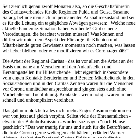
Seit ziemlich genau zwölf Monaten also, so die Geschäftsführerin
des Caritasverbandes für die Regionen Fulda und Geisa, Susanne
Saradj, befinde man sich im permanenten Ausnahmezustand und sei
es für die Leitung ein tagtägliches Abwägen gewesen: "Welche neue
aktuelle Pandemie-Situation haben wir heute? Gibt es neue
Verordnungen, die beachtet werden müssen? Was können und
dürfen wir unter dem Aspekt der Fürsorge für Klienten und
Mitarbeitende guten Gewissens momentan noch machen, was lassen
wir lieber bleiben, oder wie modifizieren wir es Corona-gemäß?"
Die Arbeit der Regional-Caritas - das ist vor allem die Arbeit an der
Basis und nahe am Menschen mit den Anlaufstellen und
Beratungsstellen für Hilfesuchende - lebt eigentlich insbesondere
vom engen Kontakt: Beraterinnen und Berater, Mitarbeitende in den
Sozialstationen und in den Caritas-Zentren waren für die Menschen
vor Corona unmittelbar ansprechbar und gingen stets auch ohne
Vorbehalte auf Tuchfühlung. Kontakte - wenn nötig - waren immer
schnell und unkompliziert vereinbart.
Das galt nun plötzlich alles nicht mehr: Enges Zusammenkommen
war von jetzt auf gleich verpönt. Selbst viele der Ehrenamtlichen -
etwa in der Bahnhofsmission - wurden sozusagen "nach Hause
geschickt": "Das war traurig für uns und auch für die Betroffenen,
die trotz Corona gerne weitergemacht hätten", erläutert Werner