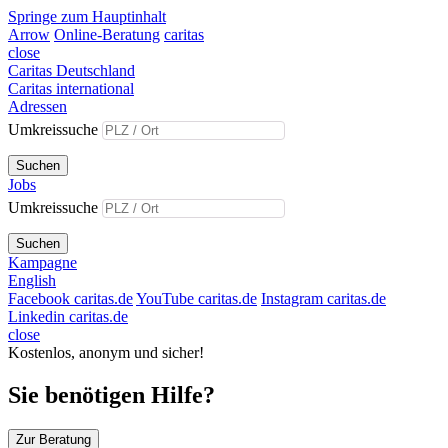
Springe zum Hauptinhalt
Arrow
Online-Beratung
caritas
close
Caritas Deutschland
Caritas international
Adressen
Umkreissuche
Suchen
Jobs
Umkreissuche
Suchen
Kampagne
English
Facebook caritas.de
YouTube caritas.de
Instagram caritas.de
Linkedin caritas.de
close
Kostenlos, anonym und sicher!
Sie benötigen Hilfe?
Zur Beratung