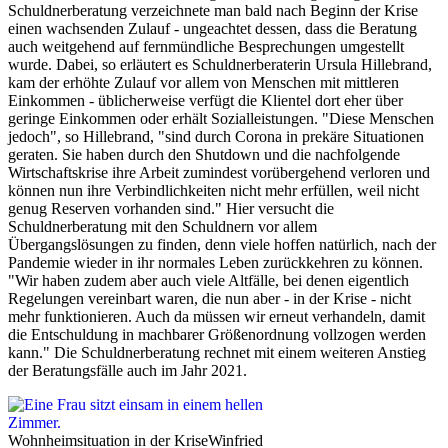
Schuldnerberatung verzeichnete man bald nach Beginn der Krise
einen wachsenden Zulauf - ungeachtet dessen, dass die Beratung
auch weitgehend auf fernmündliche Besprechungen umgestellt
wurde. Dabei, so erläutert es Schuldnerberaterin Ursula Hillebrand,
kam der erhöhte Zulauf vor allem von Menschen mit mittleren
Einkommen - üblicherweise verfügt die Klientel dort eher über
geringe Einkommen oder erhält Sozialleistungen. "Diese Menschen
jedoch", so Hillebrand, "sind durch Corona in prekäre Situationen
geraten. Sie haben durch den Shutdown und die nachfolgende
Wirtschaftskrise ihre Arbeit zumindest vorübergehend verloren und
können nun ihre Verbindlichkeiten nicht mehr erfüllen, weil nicht
genug Reserven vorhanden sind." Hier versucht die
Schuldnerberatung mit den Schuldnern vor allem
Übergangslösungen zu finden, denn viele hoffen natürlich, nach der
Pandemie wieder in ihr normales Leben zurückkehren zu können.
"Wir haben zudem aber auch viele Altfälle, bei denen eigentlich
Regelungen vereinbart waren, die nun aber - in der Krise - nicht
mehr funktionieren. Auch da müssen wir erneut verhandeln, damit
die Entschuldung in machbarer Größenordnung vollzogen werden
kann." Die Schuldnerberatung rechnet mit einem weiteren Anstieg
der Beratungsfälle auch im Jahr 2021.
Wohnheimsituation in der Krise
Winfried