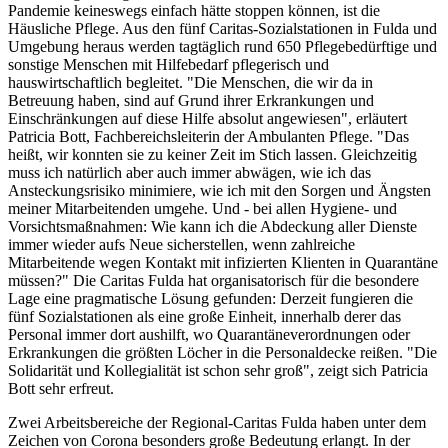
Pandemie keineswegs einfach hätte stoppen können, ist die
Häusliche Pflege. Aus den fünf Caritas-Sozialstationen in Fulda und
Umgebung heraus werden tagtäglich rund 650 Pflegebedürftige und
sonstige Menschen mit Hilfebedarf pflegerisch und
hauswirtschaftlich begleitet. "Die Menschen, die wir da in
Betreuung haben, sind auf Grund ihrer Erkrankungen und
Einschränkungen auf diese Hilfe absolut angewiesen", erläutert
Patricia Bott, Fachbereichsleiterin der Ambulanten Pflege. "Das
heißt, wir konnten sie zu keiner Zeit im Stich lassen. Gleichzeitig
muss ich natürlich aber auch immer abwägen, wie ich das
Ansteckungsrisiko minimiere, wie ich mit den Sorgen und Ängsten
meiner Mitarbeitenden umgehe. Und - bei allen Hygiene- und
Vorsichtsmaßnahmen: Wie kann ich die Abdeckung aller Dienste
immer wieder aufs Neue sicherstellen, wenn zahlreiche
Mitarbeitende wegen Kontakt mit infizierten Klienten in Quarantäne
müssen?" Die Caritas Fulda hat organisatorisch für die besondere
Lage eine pragmatische Lösung gefunden: Derzeit fungieren die
fünf Sozialstationen als eine große Einheit, innerhalb derer das
Personal immer dort aushilft, wo Quarantäneverordnungen oder
Erkrankungen die größten Löcher in die Personaldecke reißen. "Die
Solidarität und Kollegialität ist schon sehr groß", zeigt sich Patricia
Bott sehr erfreut.
Zwei Arbeitsbereiche der Regional-Caritas Fulda haben unter dem
Zeichen von Corona besonders große Bedeutung erlangt. In der