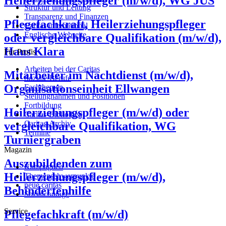
Heilerziehungspfleger (m/w/d), WG JUS
Struktur und Leitung
unbefristet
Transparenz und Finanzen
Pflegefachkraft, Heilerziehungspfleger
Caritas international
Beschäftigungsumfang
Englische Webseite
oder vergleichbare Qualifikation (m/w/d),
Teilzeit
Haus Klara
Für Profis
Vollzeit
Arbeiten bei der Caritas
Mitarbeiter im Nachtdienst (m/w/d),
Soziale Berufe
Organisationseinheit Ellwangen
Fachthemen
Stellungnahmen und Positionen
Fortbildung
Heilerziehungspfleger (m/w/d) oder
Caritas-Bibliothek
Caritas-Archiv
vergleichbare Qualifikation, WG
Termine
Turniergraben
Magazin
Auszubildenden zum
Kampagnen
Heilerziehungspfleger (m/w/d),
Themenschwerpunkte
neue caritas
Behindertenhilfe
Sozialcourage
Service
Pflegefachkraft (m/w/d)