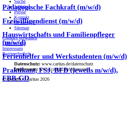
Suche
Pädagogische Fachkraft (m/w/d)
Jobbörse
Presse
Kontakt
Freiwilligendienst (m/w/d)
Meldestelle
Sitemap
Hauswirtschafts und Familienpfleger
Cookies verwalten
(m/w/d)
Datenschutz
Impressum
Barrierefreiheit
Ferienhelfer und Werkstudenten (m/w/d)
Datenschutz:
www.caritas.de/datenschutz
Praktikant, FSJ, BFD (jeweils m/w/d),
Impressum:
www.caritas.de/impressum
FBB-GD
Copyright © caritas 2026