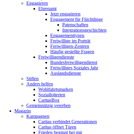
Engagieren
Ehrenamt
Jetzt engagieren
Engagement für Flüchtlinge
Patenschaften
Integrationsgeschichten
Engagementtypen
Freiwillige im Porträt
Freiwilligen-Zentren
Häufig gestellte Fragen
Freiwilligendienste
Bundesfreiwilligendienst
Freiwilliges Soziales Jahr
Auslandsdienste
Stiften
Anders helfen
Wohlfahrtsmarken
Soziallotterien
CaritasBox
Gemeinnützig vererben
Magazin
Kampagnen
Caritas verbindet Generationen
Caritas öffnet Türen
Frieden beginnt bei mir