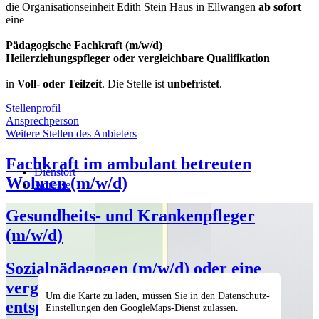
die Organisationseinheit Edith Stein Haus in Ellwangen
ab sofort
eine
Pädagogische Fachkraft (m/w/d)
Heilerziehungspfleger oder vergleichbare Qualifikation
in
Voll- oder Teilzeit
. Die Stelle ist
unbefristet
.
Stellenprofil
Ansprechperson
Das sind Ihre Tätigkeiten
Weitere Stellen des Anbieters
Ansprechperson
Ihre Aufgaben:
Fachkraft im ambulant betreuten
• Individuelle Betreuung und Förderung von Menschen mit
Dienstort
Herr Gebhard Bieg
Wohnen (m/w/d)
Behinderung im Alltag
Adresse
Organisationsleiter
• Planung und Durchführung von Angeboten und Freizeitaktivitäten
+49 7961 98020
• Unterstützung bei der Alltagsbewältigung und Pflege
Gesundheits- und Krankenpfleger
+49 7961 980220
• Dokumentation und Umsetzung der pädagogischen Maßnahmen
+49 7961 98020
(m/w/d)
• Anleitung und Unterstützung von Hilfskräften und
+49 7961 980220
Auszubildenden
+49 7961 980220
gebhard.bieg@haus-lindenhof.de
Sozialpädagogen (m/w/d) oder eine
Wir wünschen uns
www.haus-lindenhof.de
vergleichbare Qualifikation mit
Ihr Profil:
Um die Karte zu laden, müssen Sie in den Datenschutz-
entsprechender Berufserfahrung
Dienstgeber
• eine abgeschlossene Berufsausbildung als Heilerziehungspfleger,
Einstellungen den GoogleMaps-Dienst zulassen.