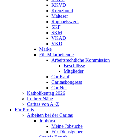
KKVD
Kreuzbund
Malteser
Raphaelswerk
SKF
SKM
VKAD
VKD
Marke
Für Mitarbeitende
Arbeitsrechtliche Kommission
Beschlüsse
Mitglieder
CariKauf
Caritaskongress
CariNet
Katholikentag 2026
In Ihrer Nähe
Caritas von A -Z
Für Profis
Arbeiten bei der Caritas
Jobbörse
Meine Jobsuche
Für Dienstgeber