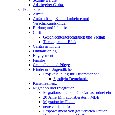
Soziale Berufe
Arbeitgeber Caritas
Fachthemen
Armut
Aufarbeitung Kinderkurheime und
Verschickungskinder
Bildung und Inklusion
Caritas
Geschlechtergerechtigkeit und Vielfalt
Theologie und Ethik
Caritas in Kirche
Digitalisierung
Engagement
Familie
Gesundheit und Pflege
Kinder und Jugendliche
Projekt Bildung für Zusammenhalt
Spotlight Demokratie
Krisenresilienz
Migration und Integration
Migrationsdebatte - Die Caritas ordnet ein
20 Jahre Migrationsberatung MBE
Migration im Fokus
neue caritas Info
Empowerment von geflüchteten Frauen