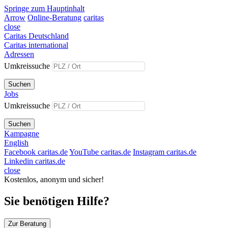
Springe zum Hauptinhalt
Arrow
Online-Beratung
caritas
close
Caritas Deutschland
Caritas international
Adressen
Umkreissuche
Suchen
Jobs
Umkreissuche
Suchen
Kampagne
English
Facebook caritas.de
YouTube caritas.de
Instagram caritas.de
Linkedin caritas.de
close
Kostenlos, anonym und sicher!
Sie benötigen Hilfe?
Zur Beratung