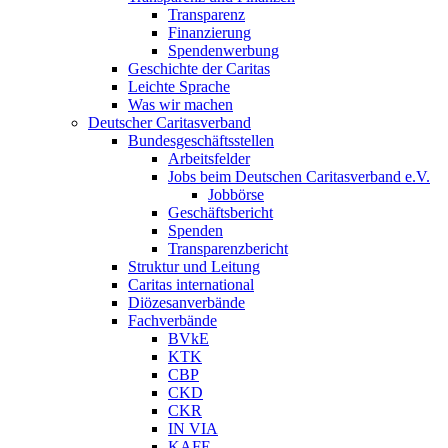
Transparenz
Finanzierung
Spendenwerbung
Geschichte der Caritas
Leichte Sprache
Was wir machen
Deutscher Caritasverband
Bundesgeschäftsstellen
Arbeitsfelder
Jobs beim Deutschen Caritasverband e.V.
Jobbörse
Geschäftsbericht
Spenden
Transparenzbericht
Struktur und Leitung
Caritas international
Diözesanverbände
Fachverbände
BVkE
KTK
CBP
CKD
CKR
IN VIA
KAFE