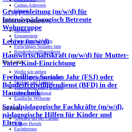
Caritas-Adressen
Gruppenleitung (m/w/d) für
Glossar
Intensivpädagogisch Betreute
Spende und Engagement
Wohngruppe
Spenden
Engagement
Lehrer (m/w/d)
Freiwilligen-Zentren
Freiwilliges Soziales Jahr
Bundesfreiwilligendienst
Hauswirtschaftskraft (m/w/d) für Mutter-
Vater-Kind-Einrichtung
Die Caritas
Wofür wir stehen
Freiwilliges Soziales Jahr (FSJ) oder
Deutscher Caritasverband
Struktur und Leitung
Bundesfreiwilligendienst (BFD) in der
Transparenz und Finanzen
Haustechnik
Caritas international
Englische Webseite
Sozialpädagogische Fachkräfte (m/w/d),
Für Profis
pädagogische Hilfen für Kinder und
Arbeiten bei der Caritas
Eltern
Soziale Berufe
Fachthemen