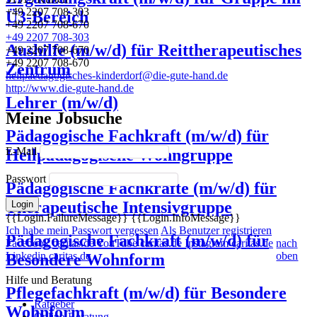
+49 2207 708-303
http://www.die-gute-hand.de
Arbeitsfeld 1
Ü3-Bereich
+49 2207 708-670
+49 2207 708-303
Kinder und Jugendliche
Aushilfe (m/w/d) für Reittherapeutisches
+49 2207 708-670
Menschen in schwierigen Lebenslagen
+49 2207 708-670
Menschen mit Behinderung
Zentrum
heilpaedagogisches-kinderdorf@die-gute-hand.de
Funktion
http://www.die-gute-hand.de
Lehrer (m/w/d)
Fachkraft
Meine Jobsuche
Nicht-Fachkraft
Pädagogische Fachkraft (m/w/d) für
Beschäftigungsdauer
E-Mail
Heilpädagogische Wohngruppe
befristet
Passwort
Pädagogische Fachkräfte (m/w/d) für
Beschäftigungsumfang
Therapeutische Intensivgruppe
Login
{{Login.FailureMessage}}
{{Login.InfoMessage}}
Teilzeit
Ich habe mein Passwort vergessen
Als Benutzer registrieren
Pädagogische Fachkraft (m/w/d) für
Facebook caritas.de
YouTube caritas.de
Instagram caritas.de
nach
Linkedin caritas.de
oben
Besondere Wohnform
Hilfe und Beratung
Pflegefachkraft (m/w/d) für Besondere
Ratgeber
Wohnform
Online-Beratung