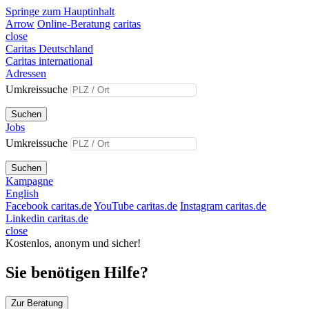
Springe zum Hauptinhalt
Arrow
Online-Beratung
caritas
close
Caritas Deutschland
Caritas international
Adressen
Umkreissuche
Suchen
Jobs
Umkreissuche
Suchen
Kampagne
English
Facebook caritas.de
YouTube caritas.de
Instagram caritas.de
Linkedin caritas.de
close
Kostenlos, anonym und sicher!
Sie benötigen Hilfe?
Zur Beratung