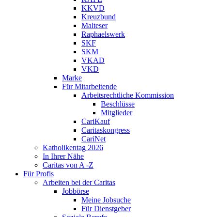
KKVD
Kreuzbund
Malteser
Raphaelswerk
SKF
SKM
VKAD
VKD
Marke
Für Mitarbeitende
Arbeitsrechtliche Kommission
Beschlüsse
Mitglieder
CariKauf
Caritaskongress
CariNet
Katholikentag 2026
In Ihrer Nähe
Caritas von A -Z
Für Profis
Arbeiten bei der Caritas
Jobbörse
Meine Jobsuche
Für Dienstgeber