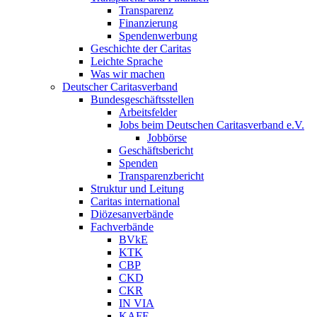
Transparenz
Finanzierung
Spendenwerbung
Geschichte der Caritas
Leichte Sprache
Was wir machen
Deutscher Caritasverband
Bundesgeschäftsstellen
Arbeitsfelder
Jobs beim Deutschen Caritasverband e.V.
Jobbörse
Geschäftsbericht
Spenden
Transparenzbericht
Struktur und Leitung
Caritas international
Diözesanverbände
Fachverbände
BVkE
KTK
CBP
CKD
CKR
IN VIA
KAFE