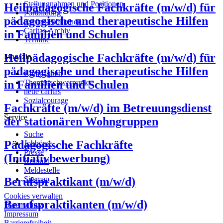
Stellungnahmen und Positionen
Heilpädagogische Fachkräfte (m/w/d) für
Fortbildung
pädagogische und therapeutische Hilfen
Caritas-Bibliothek
Caritas-Archiv
in Familien und Schulen
Termine
Heilpädagogische Fachkräfte (m/w/d) für
Magazin
pädagogische und therapeutische Hilfen
Kampagnen
in Familien und Schulen
Themenschwerpunkte
neue caritas
Sozialcourage
Fachkräfte (m/w/d) im Betreuungsdienst
Service
der stationären Wohngruppen
Suche
Pädagogische Fachkräfte
Jobbörse
Presse
(Initiativbewerbung)
Kontakt
Meldestelle
Sitemap
Berufspraktikant (m/w/d)
Cookies verwalten
Berufspraktikanten (m/w/d)
Datenschutz
Impressum
Barrierefreiheit