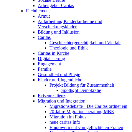
Soziale Berufe
Arbeitgeber Caritas
Fachthemen
Armut
Aufarbeitung Kinderkurheime und
Verschickungskinder
Bildung und Inklusion
Caritas
Geschlechtergerechtigkeit und Vielfalt
Theologie und Ethik
Caritas in Kirche
Digitalisierung
Engagement
Familie
Gesundheit und Pflege
Kinder und Jugendliche
Projekt Bildung für Zusammenhalt
Spotlight Demokratie
Krisenresilienz
Migration und Integration
Migrationsdebatte - Die Caritas ordnet ein
20 Jahre Migrationsberatung MBE
Migration im Fokus
neue caritas Info
Empowerment von geflüchteten Frauen