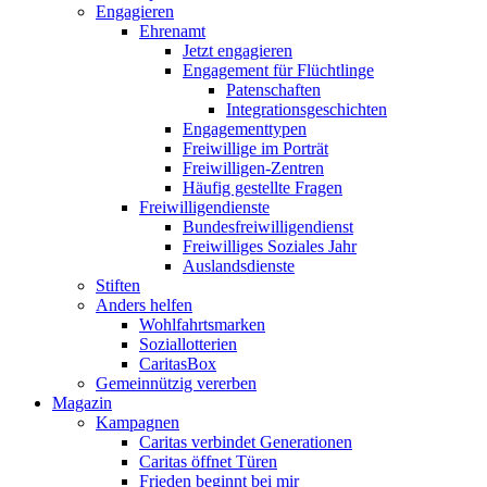
Engagieren
Ehrenamt
Jetzt engagieren
Engagement für Flüchtlinge
Patenschaften
Integrationsgeschichten
Engagementtypen
Freiwillige im Porträt
Freiwilligen-Zentren
Häufig gestellte Fragen
Freiwilligendienste
Bundesfreiwilligendienst
Freiwilliges Soziales Jahr
Auslandsdienste
Stiften
Anders helfen
Wohlfahrtsmarken
Soziallotterien
CaritasBox
Gemeinnützig vererben
Magazin
Kampagnen
Caritas verbindet Generationen
Caritas öffnet Türen
Frieden beginnt bei mir