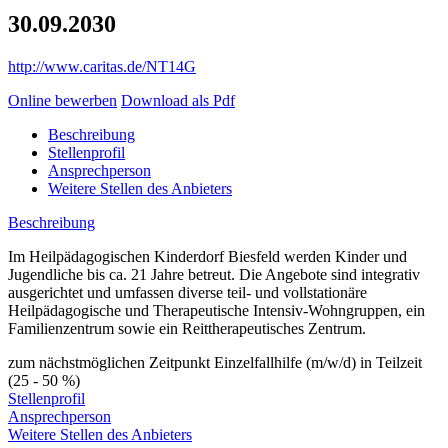
30.09.2030
http://www.caritas.de/NT14G
Online bewerben
Download als Pdf
Beschreibung
Stellenprofil
Ansprechperson
Weitere Stellen des Anbieters
Beschreibung
Im Heilpädagogischen Kinderdorf Biesfeld werden Kinder und
Jugendliche bis ca. 21 Jahre betreut. Die Angebote sind integrativ
ausgerichtet und umfassen diverse teil- und vollstationäre
Heilpädagogische und Therapeutische Intensiv-Wohngruppen, ein
Familienzentrum sowie ein Reittherapeutisches Zentrum.
zum nächstmöglichen Zeitpunkt Einzelfallhilfe (m/w/d) in Teilzeit
(25 - 50 %)
Stellenprofil
Ansprechperson
Das sind Ihre Tätigkeiten
Weitere Stellen des Anbieters