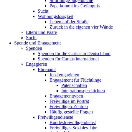
Straffällige Jugendliche
Papa kommt ins Gefängnis
Sucht
Wohnungslosigkeit
Leben auf der Straße
Zurück in die eigenen vier Wände
Eltern und Paare
Sucht
Spende und Engagement
Spenden
Spenden für die Caritas in Deutschland
Spenden für Caritas international
Engagieren
Ehrenamt
Jetzt engagieren
Engagement für Flüchtlinge
Patenschaften
Integrationsgeschichten
Engagementtypen
Freiwillige im Porträt
Freiwilligen-Zentren
Häufig gestellte Fragen
Freiwilligendienste
Bundesfreiwilligendienst
Freiwilliges Soziales Jahr