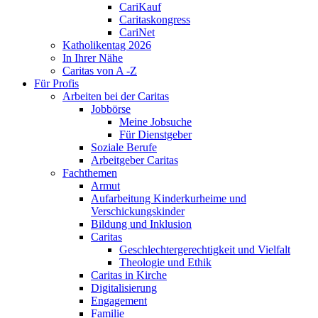
CariKauf
Caritaskongress
CariNet
Katholikentag 2026
In Ihrer Nähe
Caritas von A -Z
Für Profis
Arbeiten bei der Caritas
Jobbörse
Meine Jobsuche
Für Dienstgeber
Soziale Berufe
Arbeitgeber Caritas
Fachthemen
Armut
Aufarbeitung Kinderkurheime und
Verschickungskinder
Bildung und Inklusion
Caritas
Geschlechtergerechtigkeit und Vielfalt
Theologie und Ethik
Caritas in Kirche
Digitalisierung
Engagement
Familie