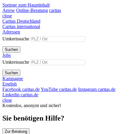
Springe zum Hauptinhalt
Arrow
Online-Beratung
caritas
close
Caritas Deutschland
Caritas international
Adressen
Umkreissuche
Suchen
Jobs
Umkreissuche
Suchen
Kampagne
English
Facebook caritas.de
YouTube caritas.de
Instagram caritas.de
Linkedin caritas.de
close
Kostenlos, anonym und sicher!
Sie benötigen Hilfe?
Zur Beratung