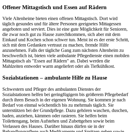
Offener Mittagstisch und Essen auf Rädern
Viele Altenheime bieten einen offenen Mittagstisch. Dort wird
täglich gesundes und für ältere Personen geeignetes Mittagessen
angeboten und serviert. Dies ist eine gute Möglichkeit für Senioren,
die zwar noch gut zu Hause zurechtkommen, sich aber mit dem
Einkauf und Kochen schon schwer tun. Meist ist es der erste Schritt,
sich mit dem Gedanken vertraut zu machen, fremde Hilfe
anzunehmen. Falls der tägliche Gang zum nächsten Altenheim zu
beschwerlich ist, bieten viele ambulante Pflegedienste einen mobilen
Mittagstisch als "Essen auf Rädern" an. Dabei werden die
Mahlzeiten entweder warm angeliefert oder als Tiefkühlkost.
Sozialstationen – ambulante Hilfe zu Hause
Schwestern und Pfleger des ambulanten Dienstes der
Sozialstationen helfen bei geringfügigem bis größerem Pflegebedarf
durch ihren Besuch in der eigenen Wohnung. Sie kommen je nach
Bedarf von einmal wöchentlich bis zu mehrmals täglich. Sie
unterstützen bei der Grundpflege. Dazu gehören waschen, duschen,
baden, anziehen, kämmen oder rasieren. Sie helfen beim
Toilettengang, beim Aufstehen und Zubettgehen sowie beim
Verlassen des Hauses. Darüber hinaus dürfen sie in der
Behandlungspflege auch Medikamente und Spritzen geben sowie