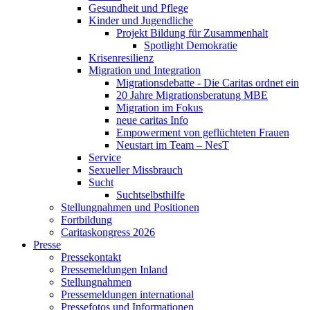
Gesundheit und Pflege
Kinder und Jugendliche
Projekt Bildung für Zusammenhalt
Spotlight Demokratie
Krisenresilienz
Migration und Integration
Migrationsdebatte - Die Caritas ordnet ein
20 Jahre Migrationsberatung MBE
Migration im Fokus
neue caritas Info
Empowerment von geflüchteten Frauen
Neustart im Team – NesT
Service
Sexueller Missbrauch
Sucht
Suchtselbsthilfe
Stellungnahmen und Positionen
Fortbildung
Caritaskongress 2026
Presse
Pressekontakt
Pressemeldungen Inland
Stellungnahmen
Pressemeldungen international
Pressefotos und Informationen