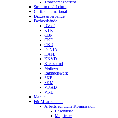
Transparenzbericht
Struktur und Leitung
Caritas international
Diözesanverbände
Fachverbände
BVkE
KTK
CBP
CKD
CKR
IN VIA
KAFE
KKVD
Kreuzbund
Malteser
Raphaelswerk
SKF
SKM
VKAD
VKD
Marke
Für Mitarbeitende
Arbeitsrechtliche Kommission
Beschlüsse
Mitglieder