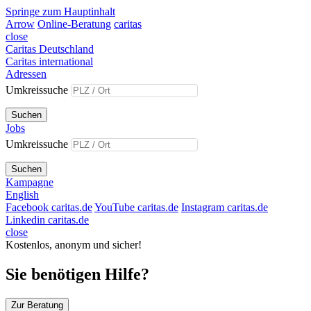
Springe zum Hauptinhalt
Arrow
Online-Beratung
caritas
close
Caritas Deutschland
Caritas international
Adressen
Umkreissuche
Suchen
Jobs
Umkreissuche
Suchen
Kampagne
English
Facebook caritas.de
YouTube caritas.de
Instagram caritas.de
Linkedin caritas.de
close
Kostenlos, anonym und sicher!
Sie benötigen Hilfe?
Zur Beratung