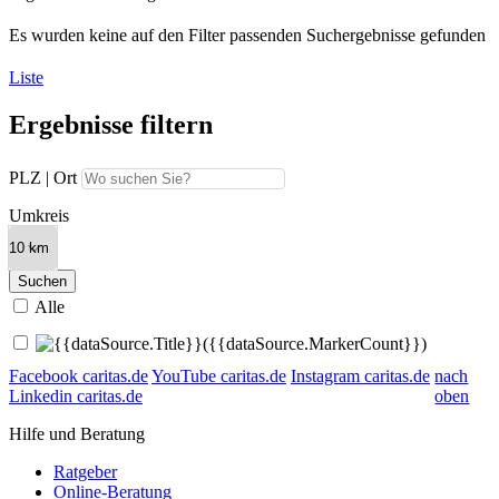
Es wurden keine auf den Filter passenden Suchergebnisse gefunden
Liste
Ergebnisse werden geladen. Bitte warten
Ergebnisse filtern
Es wurden keine auf den Filter passenden Suchergebnisse gefunden
PLZ | Ort
In Karte anzeigen
Umkreis
Suchen
Alle
{{dataSource.Title}}
({{dataSource.MarkerCount}})
Facebook caritas.de
YouTube caritas.de
Instagram caritas.de
nach
Linkedin caritas.de
oben
Hilfe und Beratung
Ratgeber
Online-Beratung