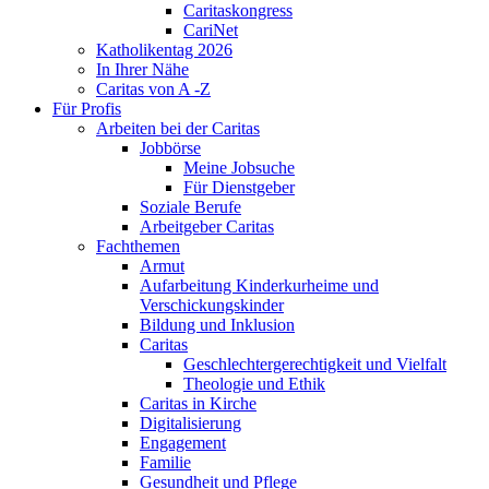
Caritaskongress
CariNet
Katholikentag 2026
In Ihrer Nähe
Caritas von A -Z
Für Profis
Arbeiten bei der Caritas
Jobbörse
Meine Jobsuche
Für Dienstgeber
Soziale Berufe
Arbeitgeber Caritas
Fachthemen
Armut
Aufarbeitung Kinderkurheime und
Verschickungskinder
Bildung und Inklusion
Caritas
Geschlechtergerechtigkeit und Vielfalt
Theologie und Ethik
Caritas in Kirche
Digitalisierung
Engagement
Familie
Gesundheit und Pflege