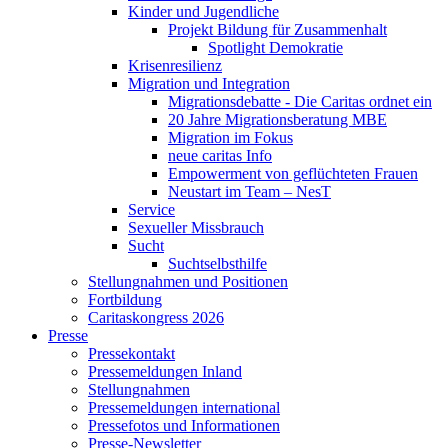
Kinder und Jugendliche
Projekt Bildung für Zusammenhalt
Spotlight Demokratie
Krisenresilienz
Migration und Integration
Migrationsdebatte - Die Caritas ordnet ein
20 Jahre Migrationsberatung MBE
Migration im Fokus
neue caritas Info
Empowerment von geflüchteten Frauen
Neustart im Team – NesT
Service
Sexueller Missbrauch
Sucht
Suchtselbsthilfe
Stellungnahmen und Positionen
Fortbildung
Caritaskongress 2026
Presse
Pressekontakt
Pressemeldungen Inland
Stellungnahmen
Pressemeldungen international
Pressefotos und Informationen
Presse-Newsletter