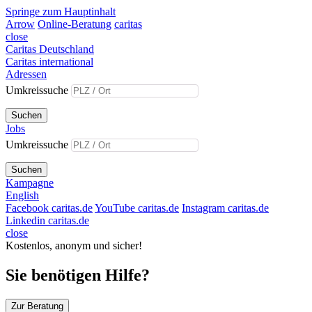
Springe zum Hauptinhalt
Arrow
Online-Beratung
caritas
close
Caritas Deutschland
Caritas international
Adressen
Umkreissuche
Suchen
Jobs
Umkreissuche
Suchen
Kampagne
English
Facebook caritas.de
YouTube caritas.de
Instagram caritas.de
Linkedin caritas.de
close
Kostenlos, anonym und sicher!
Sie benötigen Hilfe?
Zur Beratung