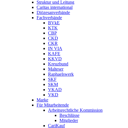
Struktur und Leitung
Caritas international
Diözesanverbände
Fachverbände
BVkE
KTK
CBP
CKD
CKR
IN VIA
KAFE
KKVD
Kreuzbund
Malteser
Raphaelswerk
SKF
SKM
VKAD
VKD
Marke
Für Mitarbeitende
Arbeitsrechtliche Kommission
Beschlüsse
Mitglieder
CariKauf