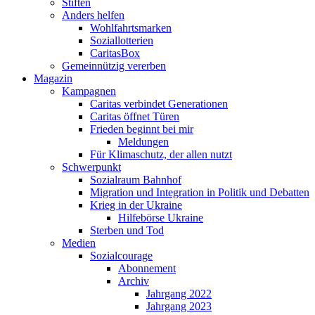
Stiften
Anders helfen
Wohlfahrtsmarken
Soziallotterien
CaritasBox
Gemeinnützig vererben
Magazin
Kampagnen
Caritas verbindet Generationen
Caritas öffnet Türen
Frieden beginnt bei mir
Meldungen
Für Klimaschutz, der allen nutzt
Schwerpunkt
Sozialraum Bahnhof
Migration und Integration in Politik und Debatten
Krieg in der Ukraine
Hilfebörse Ukraine
Sterben und Tod
Medien
Sozialcourage
Abonnement
Archiv
Jahrgang 2022
Jahrgang 2023