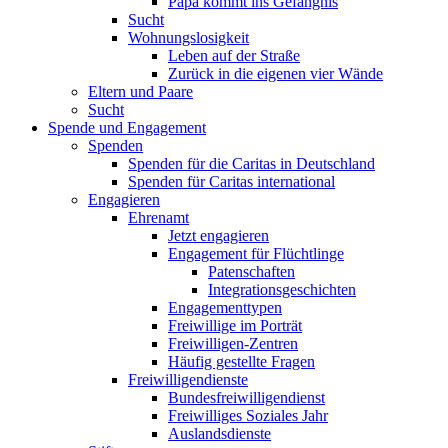
Papa kommt ins Gefängnis
Sucht
Wohnungslosigkeit
Leben auf der Straße
Zurück in die eigenen vier Wände
Eltern und Paare
Sucht
Spende und Engagement
Spenden
Spenden für die Caritas in Deutschland
Spenden für Caritas international
Engagieren
Ehrenamt
Jetzt engagieren
Engagement für Flüchtlinge
Patenschaften
Integrationsgeschichten
Engagementtypen
Freiwillige im Porträt
Freiwilligen-Zentren
Häufig gestellte Fragen
Freiwilligendienste
Bundesfreiwilligendienst
Freiwilliges Soziales Jahr
Auslandsdienste