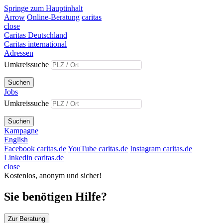
Springe zum Hauptinhalt
Arrow
Online-Beratung
caritas
close
Caritas Deutschland
Caritas international
Adressen
Umkreissuche
Suchen
Jobs
Umkreissuche
Suchen
Kampagne
English
Facebook caritas.de
YouTube caritas.de
Instagram caritas.de
Linkedin caritas.de
close
Kostenlos, anonym und sicher!
Sie benötigen Hilfe?
Zur Beratung