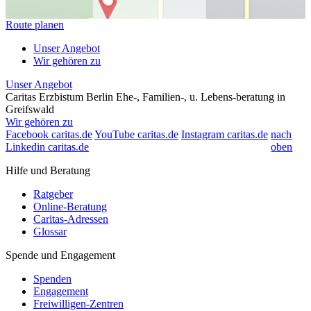
Route planen
Unser Angebot
Wir gehören zu
Unser Angebot
Caritas Erzbistum Berlin Ehe-, Familien-, u. Lebens-beratung in
Greifswald
Wir gehören zu
Facebook caritas.de
YouTube caritas.de
Instagram caritas.de
nach
Linkedin caritas.de
oben
Träger/Diözese
Hilfe und Beratung
Caritasverband für das Erzbistum Berlin e.V.
Residenzstraße 90
Ratgeber
13409 Berlin
Online-Beratung
+49 30 66633-0
Caritas-Adressen
+49 30 666331029
Glossar
+49 30 66633-0
+49 30 666331029
Spende und Engagement
+49 30 666331029
info@caritas-berlin.de
Spenden
http://www.caritas-berlin.de
Engagement
Adresse anzeigen
Freiwilligen-Zentren