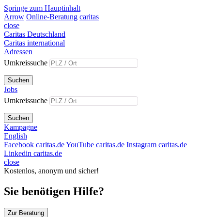
Springe zum Hauptinhalt
Arrow
Online-Beratung
caritas
close
Caritas Deutschland
Caritas international
Adressen
Umkreissuche
Suchen
Jobs
Umkreissuche
Suchen
Kampagne
English
Facebook caritas.de
YouTube caritas.de
Instagram caritas.de
Linkedin caritas.de
close
Kostenlos, anonym und sicher!
Sie benötigen Hilfe?
Zur Beratung