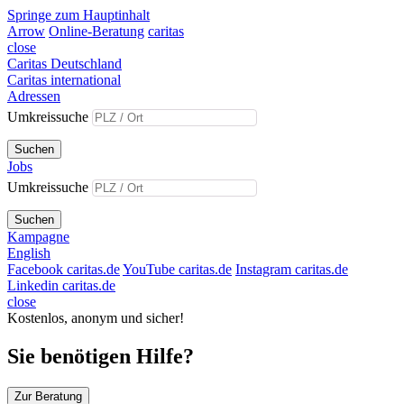
Springe zum Hauptinhalt
Arrow
Online-Beratung
caritas
close
Caritas Deutschland
Caritas international
Adressen
Umkreissuche
Suchen
Jobs
Umkreissuche
Suchen
Kampagne
English
Facebook caritas.de
YouTube caritas.de
Instagram caritas.de
Linkedin caritas.de
close
Kostenlos, anonym und sicher!
Sie benötigen Hilfe?
Zur Beratung