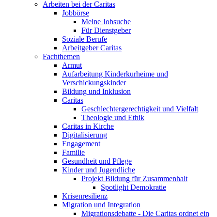
Arbeiten bei der Caritas
Jobbörse
Meine Jobsuche
Für Dienstgeber
Soziale Berufe
Arbeitgeber Caritas
Fachthemen
Armut
Aufarbeitung Kinderkurheime und
Verschickungskinder
Bildung und Inklusion
Caritas
Geschlechtergerechtigkeit und Vielfalt
Theologie und Ethik
Caritas in Kirche
Digitalisierung
Engagement
Familie
Gesundheit und Pflege
Kinder und Jugendliche
Projekt Bildung für Zusammenhalt
Spotlight Demokratie
Krisenresilienz
Migration und Integration
Migrationsdebatte - Die Caritas ordnet ein