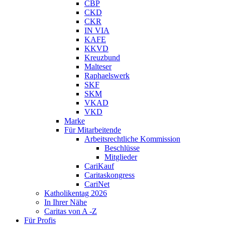
CBP
CKD
CKR
IN VIA
KAFE
KKVD
Kreuzbund
Malteser
Raphaelswerk
SKF
SKM
VKAD
VKD
Marke
Für Mitarbeitende
Arbeitsrechtliche Kommission
Beschlüsse
Mitglieder
CariKauf
Caritaskongress
CariNet
Katholikentag 2026
In Ihrer Nähe
Caritas von A -Z
Für Profis