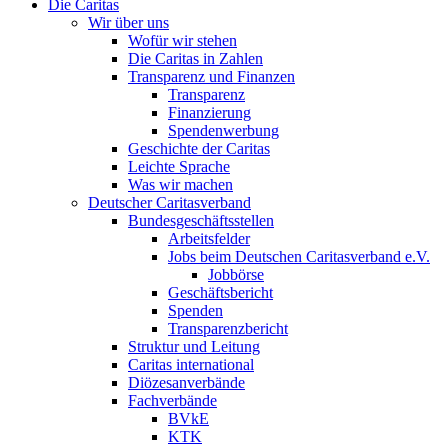
Die Caritas
Wir über uns
Wofür wir stehen
Die Caritas in Zahlen
Transparenz und Finanzen
Transparenz
Finanzierung
Spendenwerbung
Geschichte der Caritas
Leichte Sprache
Was wir machen
Deutscher Caritasverband
Bundesgeschäftsstellen
Arbeitsfelder
Jobs beim Deutschen Caritasverband e.V.
Jobbörse
Geschäftsbericht
Spenden
Transparenzbericht
Struktur und Leitung
Caritas international
Diözesanverbände
Fachverbände
BVkE
KTK