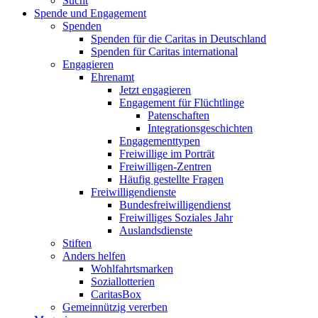
Sucht
Spende und Engagement
Spenden
Spenden für die Caritas in Deutschland
Spenden für Caritas international
Engagieren
Ehrenamt
Jetzt engagieren
Engagement für Flüchtlinge
Patenschaften
Integrationsgeschichten
Engagementtypen
Freiwillige im Porträt
Freiwilligen-Zentren
Häufig gestellte Fragen
Freiwilligendienste
Bundesfreiwilligendienst
Freiwilliges Soziales Jahr
Auslandsdienste
Stiften
Anders helfen
Wohlfahrtsmarken
Soziallotterien
CaritasBox
Gemeinnützig vererben