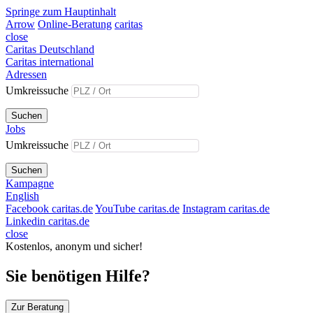
Springe zum Hauptinhalt
Arrow
Online-Beratung
caritas
close
Caritas Deutschland
Caritas international
Adressen
Umkreissuche
Suchen
Jobs
Umkreissuche
Suchen
Kampagne
English
Facebook caritas.de
YouTube caritas.de
Instagram caritas.de
Linkedin caritas.de
close
Kostenlos, anonym und sicher!
Sie benötigen Hilfe?
Zur Beratung