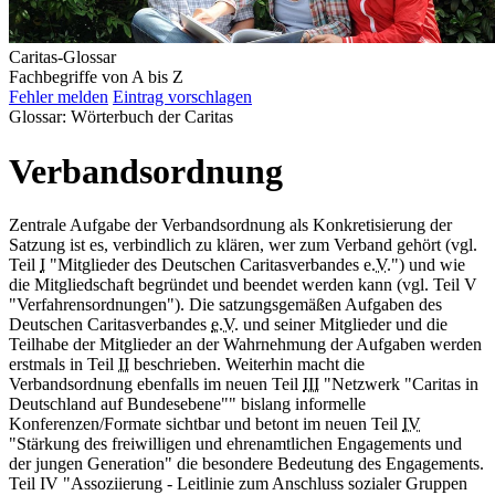
Caritas-Glossar
Fachbegriffe von A bis Z
Fehler melden
Eintrag vorschlagen
Glossar: Wörterbuch der Caritas
Verbandsordnung
Zentrale Aufgabe der Verbandsordnung als Konkretisierung der
Satzung ist es, verbindlich zu klären, wer zum Verband gehört (vgl.
Teil
I
"Mitglieder des Deutschen Caritasverbandes e.
V
.") und wie
die Mitgliedschaft begründet und beendet werden kann (vgl. Teil V
"Verfahrensordnungen"). Die satzungsgemäßen Aufgaben des
Deutschen Caritasverbandes
e.V.
und seiner Mitglieder und die
Teilhabe der Mitglieder an der Wahrnehmung der Aufgaben werden
erstmals in Teil
II
beschrieben. Weiterhin macht die
Verbandsordnung ebenfalls im neuen Teil
III
"Netzwerk "Caritas in
Deutschland auf Bundesebene"" bislang informelle
Konferenzen/Formate sichtbar und betont im neuen Teil
IV
"Stärkung des freiwilligen und ehrenamtlichen Engagements und
der jungen Generation" die besondere Bedeutung des Engagements.
Teil IV "Assoziierung - Leitlinie zum Anschluss sozialer Gruppen