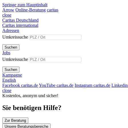
Springe zum Hauptinhalt
Arrow
Online-Beratung
caritas
close
Caritas Deutschland
Caritas international
Adressen
Umkreissuche
Suchen
Jobs
Umkreissuche
Suchen
Kampagne
English
Facebook caritas.de
YouTube caritas.de
Instagram caritas.de
Linkedin 
close
Kostenlos, anonym und sicher!
Sie benötigen Hilfe?
Zur Beratung
Unsere Beratungsbereiche