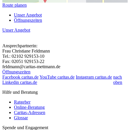
Route planen
Unser Angebot
Öffnungszeiten
Unser Angebot
Ansprechpartnerin:
Frau Christiane Feldmann
Tel.: 02102 929153-10
Fax: 02051 929153-22
feldmann@caritas-mettmann.de
Öffnungszeiten
Facebook caritas.de
YouTube caritas.de
Instagram caritas.de
nach
dienstags 9:00 - 12:30 Uhr
Linkedin caritas.de
oben
Hilfe und Beratung
Ratgeber
Online-Beratung
Caritas-Adressen
Glossar
Spende und Engagement