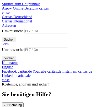
Springe zum Hauptinhalt
Arrow
Online-Beratung
caritas
close
Caritas Deutschland
Caritas international
Adressen
Umkreissuche
Suchen
Jobs
Umkreissuche
Suchen
Kampagne
English
Facebook caritas.de
YouTube caritas.de
Instagram caritas.de
Linkedin caritas.de
close
Kostenlos, anonym und sicher!
Sie benötigen Hilfe?
Zur Beratung