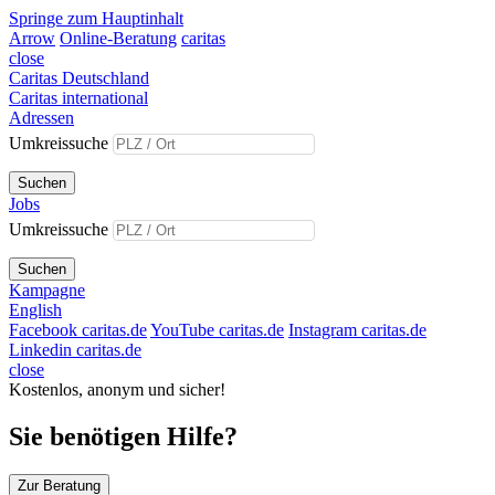
Springe zum Hauptinhalt
Arrow
Online-Beratung
caritas
close
Caritas Deutschland
Caritas international
Adressen
Umkreissuche
Suchen
Jobs
Umkreissuche
Suchen
Kampagne
English
Facebook caritas.de
YouTube caritas.de
Instagram caritas.de
Linkedin caritas.de
close
Kostenlos, anonym und sicher!
Sie benötigen Hilfe?
Zur Beratung