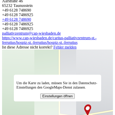
Aarstraße 46
65232
Taunusstein
+49 6128 748690
+49 6128 7486925
+49 6128 748690
+49 6128 7486925
+49 6128 7486925
palliativzentrum@cap-wiesbaden.de
https://www.cap-wiesbaden.de/caritas-palliativzentrum-st.-
ferrutius/hospiz-st.-ferrutius/hospiz-st.-ferrutius
Ist diese Adresse nicht korrekt?
Fehler melden
Um die Karte zu laden, müssen Sie in den Datenschutz-
Einstellungen den GoogleMaps-Dienst zulassen.
Einstellungen öffnen