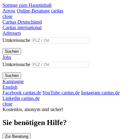
Springe zum Hauptinhalt
Arrow
Online-Beratung
caritas
close
Caritas Deutschland
Caritas international
Adressen
Umkreissuche
Suchen
Jobs
Umkreissuche
Suchen
Kampagne
English
Facebook caritas.de
YouTube caritas.de
Instagram caritas.de
Linkedin caritas.de
close
Kostenlos, anonym und sicher!
Sie benötigen Hilfe?
Zur Beratung