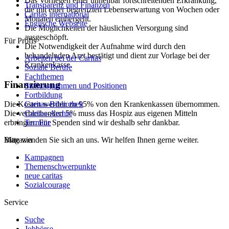
Das Vorliegen einer unheilbar fortschreitenden Erkrankung,
Transparenz und Finanzen
die mit einer begrenzten Lebenserwartung von Wochen oder
Caritas international
Monaten einhergeht.
Englische Webseite
Die Möglichkeiten der häuslichen Versorgung sind
ausgeschöpft.
Für Profis
Die Notwendigkeit der Aufnahme wird durch den
behandelnden Arzt bestätigt und dient zur Vorlage bei der
Arbeiten bei der Caritas
Krankenkasse.
Soziale Berufe
Fachthemen
Finanzierung
Stellungnahmen und Positionen
Fortbildung
Caritas-Bibliothek
Die Kosten werden zu 95% von den Krankenkassen übernommen.
Caritas-Archiv
Die verbleibenden 5% muss das Hospiz aus eigenen Mitteln
Termine
erbringen. Für Spenden sind wir deshalb sehr dankbar.
Magazin
Bitte wenden Sie sich an uns. Wir helfen Ihnen gerne weiter.
Kampagnen
Themenschwerpunkte
neue caritas
Sozialcourage
Service
Suche
Jobbörse