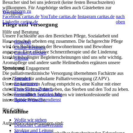
Besucher sind bei uns jederzeit (keine festen Besuchszeiten)
willkommen. Für Angehörige stellen auch Gästebetten zur
Wir gehören zu
Verfügung.
Facebook caritas.de
YouTube caritas.de
Instagram caritas.de
nach
Linkedin caritas.de
oben
Träger/Diözese
Pflege und Versorgung
Hilfe und Beratung
Caritas Altenwohn- und Pflegegesellschaft mbH
Unsere Fachkräfte aus den Bereichen Pflege, Sozialarbeit und
Altenhilfe des Caritasverbandes Wiesbaden-Rheingau-Taunus e.V.
Hauswirtschaft arbeiten eng zusammen. Die fachgerechte Pflege
Ratgeber
Gustav-Stresemann-Ring 3
wird den Bedürfnissen der Bewohnerinnen und Bewohner
Online-Beratung
65189 Wiesbaden
angepasst. Eine effektive Schmerztherapie und die Linderung
Caritas-Adressen
+49 611 17051259
krankheitsbedingter Begleiterscheinungen sind uns sehr wichtig.
Glossar
+49 611 17051259
Aromapflege und andere sanfte Heilmethoden ergänzen unsere
info@cap-wiesbaden.de
Versorgung.
Spende und Engagement
http://www.cap-wiesbaden.de
Die palliativmedizinische Versorgung übernehmen Fachärzte aus
Adresse anzeigen
Spenden
dem Zentrum für ambulante Palliativversorgung (ZAPV).
Engagement
Unserem karitativen Auftrag entspricht es, eine Kultur mit einer
Freiwilligen-Zentren
christlichen Sicht auf das Leben, das Sterben und den Tod zu leben.
Freiwilliges Soziales Jahr
Selbstverständlich berücksichtigen wir interkonfessionelle und
Bundesfreiwilligendienst
interreligiöse Wünsche.
Die Caritas
Aufnahme
Wofür wir stehen
Aufnahmevoraussetzungen sind:
Deutscher Caritasverband
Struktur und Leitung