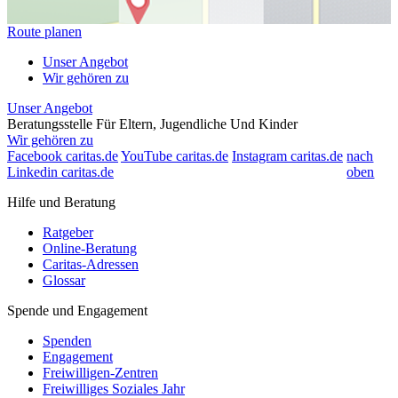
Route planen
Unser Angebot
Wir gehören zu
Unser Angebot
Beratungsstelle Für Eltern, Jugendliche Und Kinder
Wir gehören zu
Facebook caritas.de
YouTube caritas.de
Instagram caritas.de
nach
Linkedin caritas.de
oben
Träger/Diözese
Hilfe und Beratung
Kath. Erziehungsberatung Leverkusen e. V.
Carl Leverkus Str. 16
Ratgeber
51373 Leverkusen
Online-Beratung
+49 214 45553
Caritas-Adressen
+49 214 402264
Glossar
+49 214 45553
+49 214 402264
Spende und Engagement
+49 214 402264
Adresse anzeigen
Spenden
Engagement
Freiwilligen-Zentren
Freiwilliges Soziales Jahr