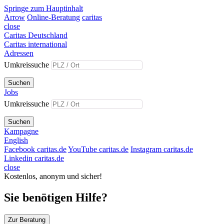
Springe zum Hauptinhalt
Arrow
Online-Beratung
caritas
close
Caritas Deutschland
Caritas international
Adressen
Umkreissuche
Suchen
Jobs
Umkreissuche
Suchen
Kampagne
English
Facebook caritas.de
YouTube caritas.de
Instagram caritas.de
Linkedin caritas.de
close
Kostenlos, anonym und sicher!
Sie benötigen Hilfe?
Zur Beratung