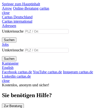
Springe zum Hauptinhalt
Arrow
Online-Beratung
caritas
close
Caritas Deutschland
Caritas international
Adressen
Umkreissuche
Suchen
Jobs
Umkreissuche
Suchen
Kampagne
English
Facebook caritas.de
YouTube caritas.de
Instagram caritas.de
Linkedin caritas.de
close
Kostenlos, anonym und sicher!
Sie benötigen Hilfe?
Zur Beratung